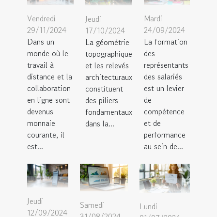
Vendredi
Mardi
Jeudi
29/11/2024
24/09/2024
17/10/2024
Dans un
La formation
La géométrie
monde où le
des
topographique
travail à
représentants
et les relevés
distance et la
des salariés
architecturaux
collaboration
est un levier
constituent
en ligne sont
de
des piliers
devenus
compétence
fondamentaux
monnaie
et de
dans la...
courante, il
performance
est...
au sein de...
Jeudi
Samedi
Lundi
12/09/2024
31/08/2024