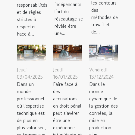
les contours
indépendants,
responsabilités
des
l'art du
et de règles
méthodes de
réseautage se
strictes à
travail et
révèle être
respecter.
de...
une...
Face à...
Jeudi
Jeudi
Vendredi
03/04/2025
16/01/2025
13/12/2024
Dans un
Faire face à
Dans le
monde
des
monde
professionnel
accusations
dynamique de
où l'expertise
en droit pénal
la gestion des
technique est
peut s'avérer
données, la
de plus en
être une
mise en
plus valorisée,
expérience
production
se former aux
intimidante et
d'un