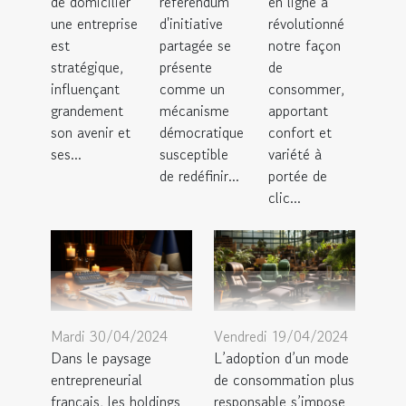
de domicilier
référendum
en ligne a
une entreprise
d'initiative
révolutionné
est
partagée se
notre façon
stratégique,
présente
de
influençant
comme un
consommer,
grandement
mécanisme
apportant
son avenir et
démocratique
confort et
ses...
susceptible
variété à
de redéfinir...
portée de
clic...
Mardi 30/04/2024
Vendredi 19/04/2024
Dans le paysage
L’adoption d’un mode
entrepreneurial
de consommation plus
français, les holdings
responsable s’impose