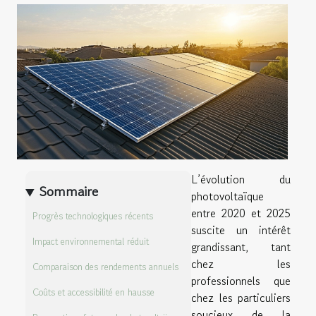
L’évolution du
Sommaire
photovoltaïque
entre 2020 et 2025
Progrès technologiques récents
suscite un intérêt
Impact environnemental réduit
grandissant, tant
chez les
Comparaison des rendements annuels
professionnels que
Coûts et accessibilité en hausse
chez les particuliers
soucieux de la