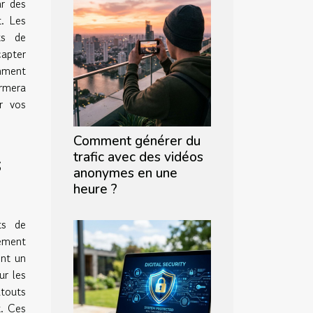
ar des
t. Les
ts de
capter
mment
ormera
r vos
Comment générer du
trafic avec des vidéos
s
anonymes en une
heure ?
ts de
rement
ent un
ur les
touts
t. Ces