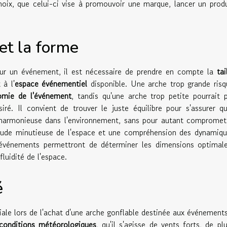
 choix, que celui-ci vise à promouvoir une marque, lancer un prod
 et la forme
our un événement, il est nécessaire de prendre en compte la
tai
 à l'
espace événementiel
disponible. Une arche trop grande risq
omie de l'événement
, tandis qu'une arche trop petite pourrait 
iré. Il convient de trouver le juste équilibre pour s'assurer q
e harmonieuse dans l'environnement, sans pour autant compromet
 étude minutieuse de l'espace et une compréhension des dynamiq
d'événements permettront de déterminer les dimensions optimal
fluidité de l'espace.
é
ale lors de l'achat d'une arche gonflable destinée aux événement
conditions météorologiques
, qu'il s'agisse de vents forts, de pl