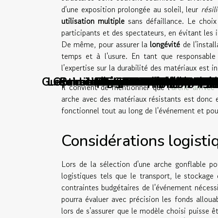
d'une exposition prolongée au soleil, leur
résil
utilisation multiple
sans défaillance. Le choix
participants et des spectateurs, en évitant les
De même, pour assurer la
longévité
de l'instal
temps et à l'usure. En tant que responsable
l'expertise sur la durabilité des matériaux est
Guide complet pour comprendre et 
Les meilleures stratégies de mar
Optimiser la conversion des visi
Comment utiliser les réseaux so
Publicité payante à petit budg
Intégrer les réseaux soci
Intégration de paiement
Maîtriser le marketing d
Exploration des tendance
Comment les outils d'a
Comment optimiser la s
Comment les stratégies
Comment maximiser l'ef
Exploration des avanta
Exploration des avanc
Comment un SaaS peut
Comment les influen
Comment la vitroph
Marketing d'affili
Chatbots et relati
Mesurer l'impact 
Comment l'intellige
Comment les tend
Les stratégies de
Comment choisir l
Stratégies de con
Comment une agen
L'importance du 
Utiliser la psy
Comment une agen
Les retours clie
Comment la dégu
Camping avec res
Les bénéfices d
Comment l'esthé
Comment les age
Optimisation de 
Comment choisi
Les outils ind
Exploration de 
Stratégies de 
Comment une I
Comment une ag
Comparaison d
Comment créer
Comment chois
Stratégies pa
Les tendances 
Impact des ass
Comment chois
Intégrer l'IA
Comment iden
Maximiser le 
Comment géné
Les avantage
Comment opti
Comment opti
Stratégies e
L'évolution 
Exploratio
Analyse de
Maximiser
Le coach
Comment
L'impor
Il convient de mentionner que l'
arche arrivée
arche avec des matériaux résistants est donc e
fonctionnel tout au long de l'événement et pour 
Considérations logisti
Lors de la sélection d'une arche gonflable p
logistiques tels que le transport, le stockage
contraintes budgétaires de l'événement nécess
pourra évaluer avec précision les fonds allouab
lors de s'assurer que le modèle choisi puisse ê