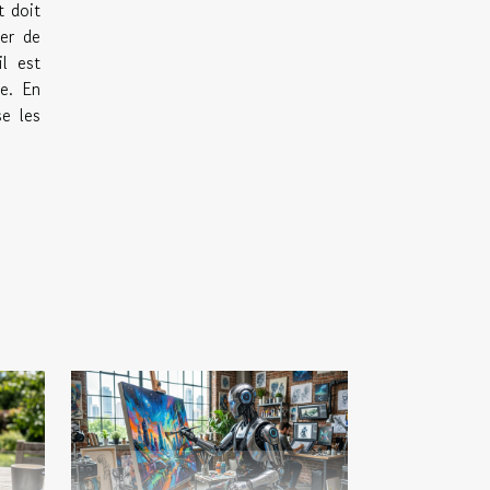
t doit
ier de
l est
ce. En
se les