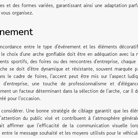
es et des formes variées, garantissant ainsi une adaptation parf
 vous organisez.
vénement
oncordance entre le type d'événement et les éléments décorati
, le choix d'une arche gonflable doit être en adéquation avec la 
ts sportifs, des foires ou des rencontres d'entreprise, chaque 
rche se doit d'être dynamique et résistante, souvent marquée p
s le cadre de foires, l'accent peut être mis sur l'aspect ludi
s d'entreprise, une touche de professionnalisme et d'éléganc
ent un facteur déterminant dans la sélection de l'arche, car il d
réé pour l'occasion.
à considérer. Une bonne stratégie de ciblage garantit que les él
 l'attention du public visé et contribuent à l'atmosphère généra
it affirmer que l'efficacité de la communication visuelle lor
entre le message souhaité et les moyens utilisés pour le véhicul