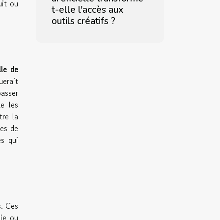
uit ou
t-elle l'accès aux
outils créatifs ?
lle de
uerait
passer
ue les
tre la
ues de
es qui
s. Ces
uie ou