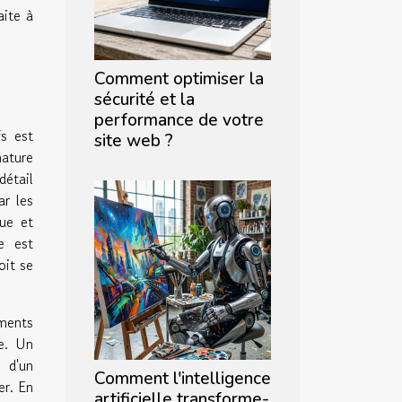
aite à
Comment optimiser la
sécurité et la
performance de votre
fs est
site web ?
nature
détail
ar les
que et
e est
oit se
éments
le. Un
s d'un
Comment l'intelligence
er. En
artificielle transforme-