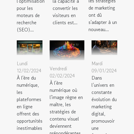
les stratégies
l'optimisation
la capacité à
de marketing
pour les
convertir les
ont dû
moteurs de
visiteurs en
s'adapter à un
recherche
clients est...
nouveau...
(SEO)...
Lundi
Mardi
Vendredi
12/02/2024
09/01/2024
02/02/2024
À l'ère du
Dans
À l'ère
numérique,
l’univers en
numérique où
les
constante
l'image règne en
plateformes
évolution du
maître, les
en ligne
marketing
stratégies de
offrent des
digital,
contenu visuel
opportunités
promouvoir
deviennent
inestimables
une
prépondérantes...