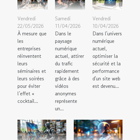
Vendredi
Samedi
Vendredi
22/05/2026
11/04/2026
10/04/2026
À mesure que
Dans le
Dans l'univers
les
paysage
numérique
entreprises
numérique
actuel,
réinventent
actuel, attirer
optimiser la
leurs
du trafic
sécurité et la
séminaires et
rapidement
performance
leurs soirées
grâce à des
d'un site web
pour éviter
vidéos
est devenu...
l’effet «
anonymes
cocktail...
représente
un...