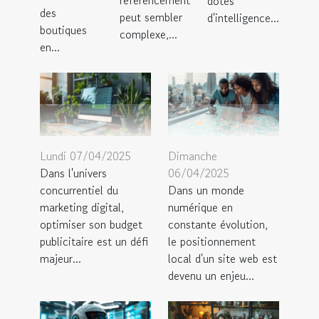
référencement
dotés
des
peut sembler
d'intelligence...
boutiques
complexe,...
en...
Lundi 07/04/2025
Dimanche
Dans l'univers
06/04/2025
concurrentiel du
Dans un monde
marketing digital,
numérique en
optimiser son budget
constante évolution,
publicitaire est un défi
le positionnement
majeur...
local d'un site web est
devenu un enjeu...