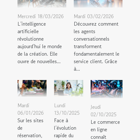
Mercredi 18/03/2026
Mardi 03/02/2026
L’intelligence
Découvrez comment
artificielle
les agents
révolutionne
conversationnels
aujourd’hui le monde
transforment
de la création. Elle
fondamentalement le
ouvre de nouvelles...
service client. Grâce
à...
Mardi
Lundi
Jeudi
06/01/2026
13/10/2025
02/10/2025
Sur les sites
Face à
Le commerce
de
l’évolution
en ligne
réservation,
rapide du
connaît