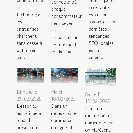
constante de
numérique en
connecté où
la
constante
chaque
technologie,
évolution,
consommateur
les
s'adapter aux
peut devenir
entreprises
dernières
un
cherchent
tendances
ambassadeur
sans cesse à
SEO locales
de marque, le
optimiser
est un
marketing...
leur...
enjeu...
Dimanche
Mardi
Samedi
23/02/2025
18/02/2025
15/02/2025
L'essor du
Dans un
Dans un
numérique a
monde où le
monde où le
rendu la
commerce
numérique est
présence en
en ligne et
omniprésent,