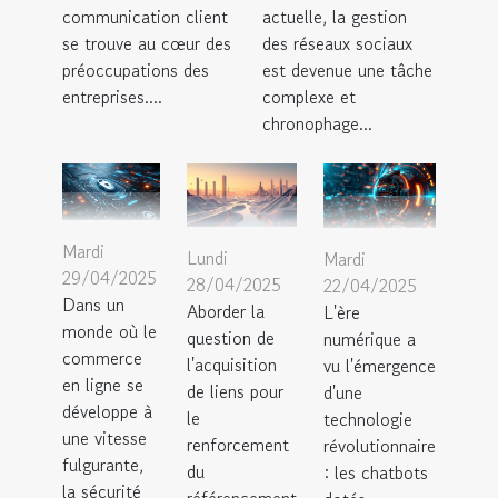
communication client
actuelle, la gestion
se trouve au cœur des
des réseaux sociaux
préoccupations des
est devenue une tâche
entreprises....
complexe et
chronophage...
Mardi
Lundi
Mardi
29/04/2025
28/04/2025
22/04/2025
Dans un
Aborder la
L'ère
monde où le
question de
numérique a
commerce
l'acquisition
vu l'émergence
en ligne se
de liens pour
d'une
développe à
le
technologie
une vitesse
renforcement
révolutionnaire
fulgurante,
du
: les chatbots
la sécurité