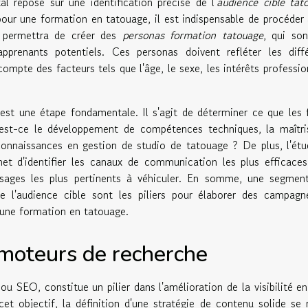
al repose sur une identification précise de l'
audience cible tat
ur une formation en tatouage, il est indispensable de procéder
i permettra de créer des
personas formation tatouage
, qui so
apprenants potentiels. Ces personas doivent refléter les diff
compte des facteurs tels que l'âge, le sexe, les intérêts professio
est une étape fondamentale. Il s'agit de déterminer ce que les 
est-ce le développement de compétences techniques, la maîtri
 connaissances en gestion de studio de tatouage ? De plus, l'ét
t d'identifier les canaux de communication les plus efficace
ssages les plus pertinents à véhiculer. En somme, une segment
 l'audience cible sont les piliers pour élaborer des campagn
 une formation en tatouage.
 moteurs de recherche
u SEO, constitue un pilier dans l'amélioration de la visibilité en
et objectif, la définition d'une stratégie de contenu solide se 