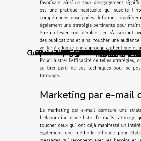
favorisant ainsi un taux d'engagement signific
est une pratique habituelle qui suscite l'in
compétences enseignées. Informer régulièrem
également une stratégie pertinente pour mainteni
être un levier considérable : en s'associant av
des publications et ainsi toucher une audienc
veiller à adopter une approche authentique et i
Guide complet pour comprendre et 
Les meilleures stratégies de mar
Optimiser la conversion des visi
Comment utiliser les réseaux so
Publicité payante à petit budg
Intégrer les réseaux soci
Intégration de paiement
Maîtriser le marketing d
Exploration des tendance
Comment les outils d'a
Comment optimiser la s
Comment les stratégies
Comment maximiser l'ef
Exploration des avanta
Exploration des avanc
Comment un SaaS peut
Comment les influen
Comment la vitroph
Marketing d'affili
Chatbots et relati
Mesurer l'impact 
Comment l'intellige
Comment les tend
Comment choisir l
Stratégies de con
Comment choisir 
Comment une agen
L'importance du 
Utiliser la psy
Comment une agen
Les retours clie
Comment la dégu
Camping avec res
Les bénéfices d
Comment l'esthé
Comment les age
Optimisation de 
Comment choisi
Les outils ind
Exploration de 
Stratégies de 
Comment une I
Comment une ag
Comparaison d
Comment créer
Comment chois
Stratégies pa
Les tendances 
Impact des ass
Comment chois
Intégrer l'IA
Comment iden
Maximiser le 
Comment géné
Les avantage
Comment opti
Comment opti
Stratégies e
L'évolution 
Exploratio
Analyse de
Maximiser
Le coach
Comment
L'impor
Pour illustrer l'efficacité de telles stratégies
su tirer parti de ces techniques pour se p
tatouage.
Marketing par e-mail c
Le marketing par e-mail demeure une strat
L'élaboration d'une liste d’e-mails tatouage 
toucher ceux qui ont déjà manifesté un intérê
également une méthode efficace pour établ
messages qui résonnent avec les besoins et le