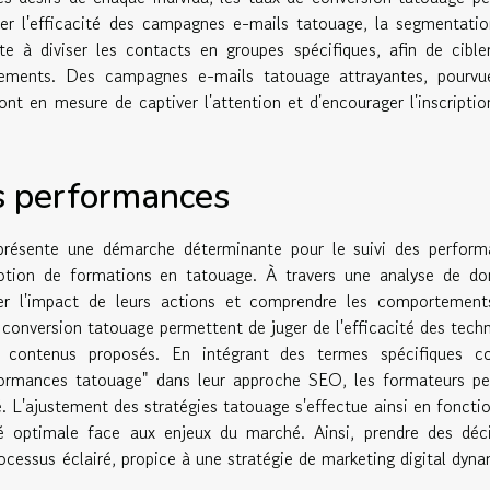
cer l'efficacité des campagnes e-mails tatouage, la segmentati
te à diviser les contacts en groupes spécifiques, afin de cible
tements. Des campagnes e-mails tatouage attrayantes, pourvu
nt en mesure de captiver l'attention et d'encourager l'inscriptio
es performances
 représente une démarche déterminante pour le suivi des perfor
tion de formations en tatouage. À travers une analyse de do
uer l'impact de leurs actions et comprendre les comportement
de conversion tatouage permettent de juger de l'efficacité des tech
s contenus proposés. En intégrant des termes spécifiques 
rformances tatouage" dans leur approche SEO, les formateurs p
blé. L'ajustement des stratégies tatouage s'effectue ainsi en foncti
ité optimale face aux enjeux du marché. Ainsi, prendre des déc
cessus éclairé, propice à une stratégie de marketing digital dyn