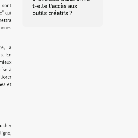
s sont
t-elle l'accès aux
e" qui
outils créatifs ?
ettra
sonnes
e, la
is. En
 mieux
mise à
liorer
hes et
oucher
ligne,