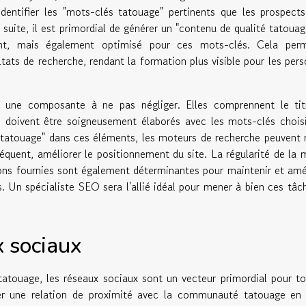
dentifier les "mots-clés tatouage" pertinents que les prospect
n suite, il est primordial de générer un "contenu de qualité tatouag
ant, mais également optimisé pour ces mots-clés. Cela perm
ltats de recherche, rendant la formation plus visible pour les per
une composante à ne pas négliger. Elles comprennent le titr
ui doivent être soigneusement élaborés avec les mots-clés chois
 tatouage" dans ces éléments, les moteurs de recherche peuvent
quent, améliorer le positionnement du site. La régularité de la 
ions fournies sont également déterminantes pour maintenir et amé
s. Un spécialiste SEO sera l'allié idéal pour mener à bien ces tâc
x sociaux
atouage, les réseaux sociaux sont un vecteur primordial pour t
rer une relation de proximité avec la communauté tatouage en 