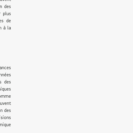
on des
r plus
es de
n à la
mances
nnées
s des
niques
comme
euvent
on des
isions
amique