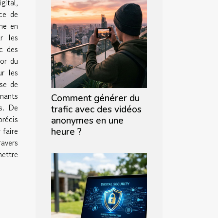
ital,
ce de
gne en
r les
ec des
sor du
r les
ose de
enants
Comment générer du
ts. De
trafic avec des vidéos
précis
anonymes en une
 faire
heure ?
ravers
mettre