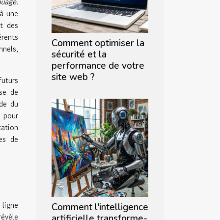
ouage
.
 à une
nt des
érents
Comment optimiser la
nnels,
sécurité et la
performance de votre
site web ?
futurs
se de
ude du
s pour
ation
es de
 ligne
Comment l'intelligence
révèle
artificielle transforme-