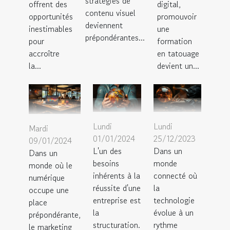
stratégies de
offrent des
digital,
contenu visuel
opportunités
promouvoir
deviennent
inestimables
une
prépondérantes...
pour
formation
accroître
en tatouage
la...
devient un...
Lundi
Lundi
Mardi
01/01/2024
25/12/2023
09/01/2024
L'un des
Dans un
Dans un
besoins
monde
monde où le
inhérents à la
connecté où
numérique
réussite d'une
la
occupe une
entreprise est
technologie
place
la
évolue à un
prépondérante,
structuration.
rythme
le marketing