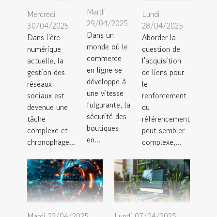
Mardi
Mercredi
Lundi
29/04/2025
30/04/2025
28/04/2025
Dans un
Dans l'ère
Aborder la
monde où le
numérique
question de
commerce
actuelle, la
l'acquisition
en ligne se
gestion des
de liens pour
développe à
réseaux
le
une vitesse
sociaux est
renforcement
fulgurante, la
devenue une
du
sécurité des
tâche
référencement
boutiques
complexe et
peut sembler
en...
chronophage...
complexe,...
Mardi 22/04/2025
Lundi 07/04/2025