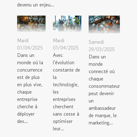
devenu un enjeu...
Mardi
Mardi
Samedi
01/04/2025
01/04/2025
29/03/2025
Dans un
Avec
Dans un
monde où la
l'évolution
monde
concurrence
constante de
connecté où
est de plus
la
chaque
en plus vive,
technologie,
consommateur
chaque
les
peut devenir
entreprise
entreprises
un
cherche à
cherchent
ambassadeur
déployer
sans cesse à
de marque, le
des...
optimiser
marketing...
leur...