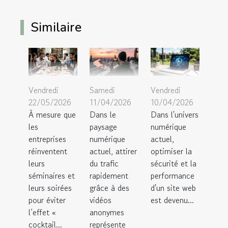
Similaire
Vendredi
Samedi
Vendredi
22/05/2026
11/04/2026
10/04/2026
À mesure que
Dans le
Dans l'univers
les
paysage
numérique
entreprises
numérique
actuel,
réinventent
actuel, attirer
optimiser la
leurs
du trafic
sécurité et la
séminaires et
rapidement
performance
leurs soirées
grâce à des
d'un site web
pour éviter
vidéos
est devenu...
l’effet «
anonymes
cocktail...
représente