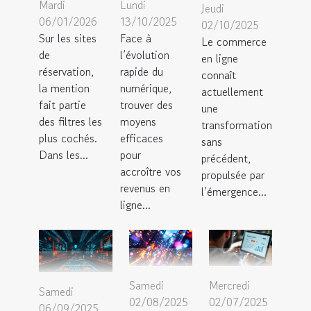
Mardi
Lundi
Jeudi
06/01/2026
13/10/2025
02/10/2025
Sur les sites
Face à
Le commerce
de
l’évolution
en ligne
réservation,
rapide du
connaît
la mention
numérique,
actuellement
fait partie
trouver des
une
des filtres les
moyens
transformation
plus cochés.
efficaces
sans
Dans les...
pour
précédent,
accroître vos
propulsée par
revenus en
l’émergence...
ligne...
Samedi
Mercredi
Samedi
02/08/2025
02/07/2025
06/09/2025