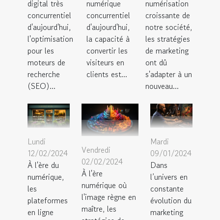
numérisation
digital très
numérique
croissante de
concurrentiel
concurrentiel
notre société,
d'aujourd'hui,
d'aujourd'hui,
les stratégies
l'optimisation
la capacité à
de marketing
pour les
convertir les
ont dû
moteurs de
visiteurs en
s'adapter à un
recherche
clients est...
nouveau...
(SEO)...
Lundi
Mardi
Vendredi
12/02/2024
09/01/2024
02/02/2024
À l'ère du
Dans
À l'ère
numérique,
l’univers en
numérique où
les
constante
l'image règne en
plateformes
évolution du
maître, les
en ligne
marketing