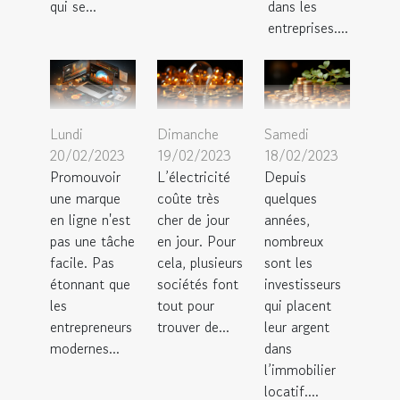
qui se...
dans les
entreprises....
Lundi
Dimanche
Samedi
20/02/2023
19/02/2023
18/02/2023
Promouvoir
L’électricité
Depuis
une marque
coûte très
quelques
en ligne n'est
cher de jour
années,
pas une tâche
en jour. Pour
nombreux
facile. Pas
cela, plusieurs
sont les
étonnant que
sociétés font
investisseurs
les
tout pour
qui placent
entrepreneurs
trouver de...
leur argent
modernes...
dans
l’immobilier
locatif....