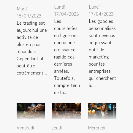
Lundi
Lundi
Mardi
17/04/2023
17/04/2023
18/04/2023
Les
Les goodies
Le trading est
coutelleries
personnalisés
aujourd'hui une
en ligne ont
sont devenus
activité de
connu une
un puissant
plus en plus
croissance
outil de
répandue.
rapide ces
marketing
Cependant, il
dernières
pour les
peut être
années.
entreprises
extrêmement...
Toutefois,
qui cherchent
compte tenu
à...
de la...
Vendredi
Jeudi
Mercredi