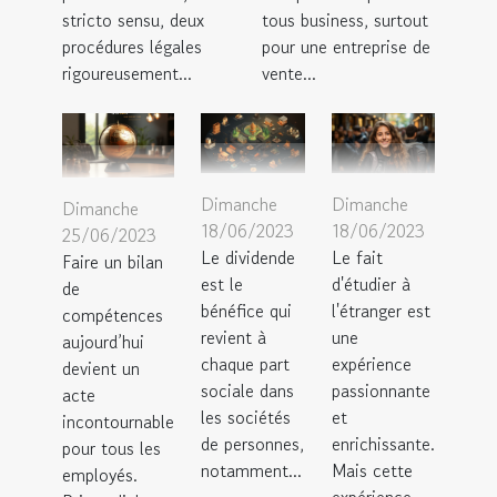
stricto sensu, deux
tous business, surtout
procédures légales
pour une entreprise de
rigoureusement...
vente...
Dimanche
Dimanche
Dimanche
18/06/2023
18/06/2023
25/06/2023
Le dividende
Le fait
Faire un bilan
est le
d'étudier à
de
bénéfice qui
l'étranger est
compétences
revient à
une
aujourd’hui
chaque part
expérience
devient un
sociale dans
passionnante
acte
les sociétés
et
incontournable
de personnes,
enrichissante.
pour tous les
notamment...
Mais cette
employés.
expérience...