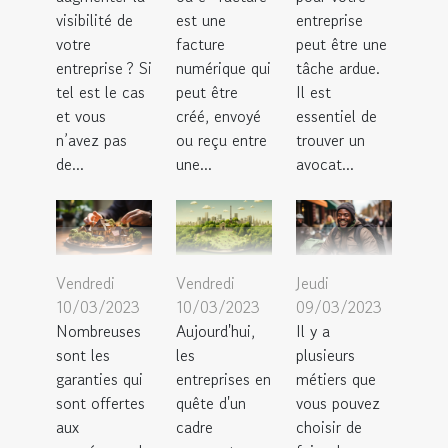
visibilité de
est une
entreprise
votre
facture
peut être une
entreprise ? Si
numérique qui
tâche ardue.
tel est le cas
peut être
Il est
et vous
créé, envoyé
essentiel de
n’avez pas
ou reçu entre
trouver un
de...
une...
avocat...
Vendredi
Vendredi
Jeudi
10/03/2023
10/03/2023
09/03/2023
Nombreuses
Aujourd'hui,
Il y a
sont les
les
plusieurs
garanties qui
entreprises en
métiers que
sont offertes
quête d'un
vous pouvez
aux
cadre
choisir de