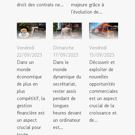
droit des contrats ne...
majeure grâce à
l'évolution de...
Vendredi
Dimanche
Vendredi
22/09/2023
17/09/2023
15/09/2023
Dans un
Dans le
Découvrir et
monde
monde
exploiter de
économique
dynamique du
nouvelles
de plus en
secrétariat,
opportunités
plus
rester assis
commerciales
compétitif, la
pendant de
est un aspect
gestion
longues
crucial de la
financière est
heures devant
croissance et
un aspect
un ordinateur
de...
crucial pour
est...
toute...