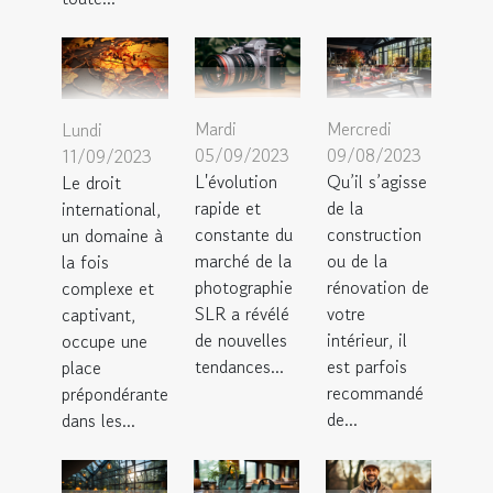
Mardi
Mercredi
Lundi
05/09/2023
09/08/2023
11/09/2023
L'évolution
Qu’il s’agisse
Le droit
rapide et
de la
international,
constante du
construction
un domaine à
marché de la
ou de la
la fois
photographie
rénovation de
complexe et
SLR a révélé
votre
captivant,
de nouvelles
intérieur, il
occupe une
tendances...
est parfois
place
recommandé
prépondérante
de...
dans les...