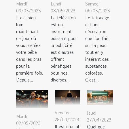
Mardi
Lundi
Samedi
09/05/2023
08/05/2023
06/05/2023
Il est bien
La télévision
Le tatouage
loin
est un
est une
maintenant
instrument
décoration
ce jour où
puissant pour
que l'on fait
vous preniez
la publicité
sur la peau
votre bébé
est d’autres
tout en y
dans les bras
offrent
insérant des
pour la
bénéfiques
substances
première fois.
pour nos
colorées.
Depuis...
diverses...
C'est...
Vendredi
Jeudi
Mardi
28/04/2023
27/04/2023
02/05/2023
Il est crucial
Quel que