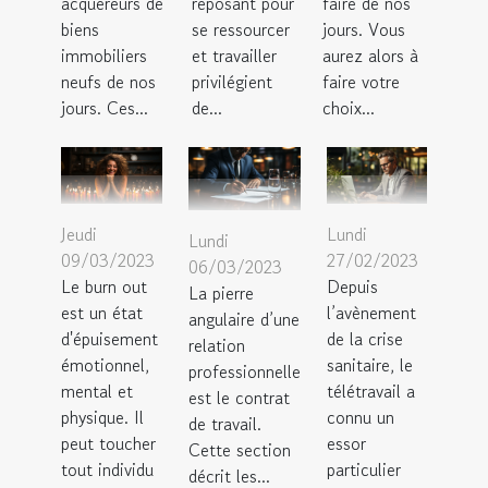
acquéreurs de
reposant pour
faire de nos
biens
se ressourcer
jours. Vous
immobiliers
et travailler
aurez alors à
neufs de nos
privilégient
faire votre
jours. Ces...
de...
choix...
Jeudi
Lundi
Lundi
09/03/2023
27/02/2023
06/03/2023
Le burn out
Depuis
La pierre
est un état
l’avènement
angulaire d’une
d'épuisement
de la crise
relation
émotionnel,
sanitaire, le
professionnelle
mental et
télétravail a
est le contrat
physique. Il
connu un
de travail.
peut toucher
essor
Cette section
tout individu
particulier
décrit les...