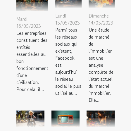
Lundi
Dimanche
Mardi
15/05/2023
14/05/2023
16/05/2023
Parmi tous
Une étude
Les entreprises
les réseaux
de marché
constituent des
sociaux qui
de
entités
existent,
l'immobilier
essentielles au
Facebook
est une
bon
est
analyse
fonctionnement
aujourd’hui
complète de
d’une
le réseau
l'état actuel
civilisation.
social le plus
du marché
Pour cela, il...
utilisé au...
immobilier.
Elle...