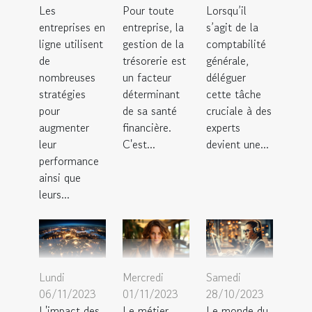
Les
Pour toute
Lorsqu’il
entreprises en
entreprise, la
s’agit de la
ligne utilisent
gestion de la
comptabilité
de
trésorerie est
générale,
nombreuses
un facteur
déléguer
stratégies
déterminant
cette tâche
pour
de sa santé
cruciale à des
augmenter
financière.
experts
leur
C'est...
devient une...
performance
ainsi que
leurs...
Lundi
Mercredi
Samedi
06/11/2023
01/11/2023
28/10/2023
L'impact des
Le métier
Le monde du