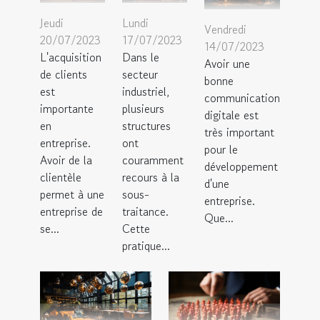
Jeudi
Lundi
Vendredi
20/07/2023
17/07/2023
14/07/2023
L'acquisition
Dans le
Avoir une
de clients
secteur
bonne
est
industriel,
communication
importante
plusieurs
digitale est
en
structures
très important
entreprise.
ont
pour le
Avoir de la
couramment
développement
clientèle
recours à la
d'une
permet à une
sous-
entreprise.
entreprise de
traitance.
Que...
se...
Cette
pratique...