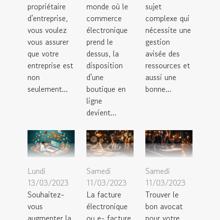
propriétaire
monde où le
sujet
d'entreprise,
commerce
complexe qui
vous voulez
électronique
nécessite une
vous assurer
prend le
gestion
que votre
dessus, la
avisée des
entreprise est
disposition
ressources et
non
d'une
aussi une
seulement...
boutique en
bonne...
ligne
devient...
Lundi
Samedi
Samedi
13/03/2023
11/03/2023
11/03/2023
Souhaitez-
La facture
Trouver le
vous
électronique
bon avocat
augmenter la
ou e- facture
pour votre