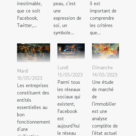
inestimable,
peau, c'est
il est
que ce soit
une
important de
Facebook,
expression de
comprendre
Twitter,...
soi, un
les critères
symbole...
que...
Lundi
Dimanche
Mardi
15/05/2023
14/05/2023
16/05/2023
Parmi tous
Une étude
Les entreprises
les réseaux
de marché
constituent des
sociaux qui
de
entités
existent,
l'immobilier
essentielles au
Facebook
est une
bon
est
analyse
fonctionnement
aujourd’hui
complète de
d’une
le réseau
l'état actuel