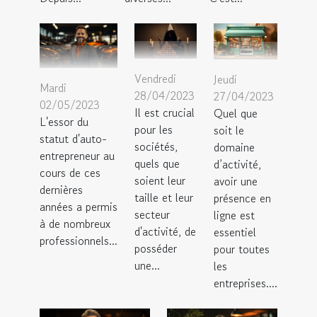
Vendredi
Jeudi
Mardi
28/04/2023
27/04/2023
02/05/2023
Il est crucial
Quel que
L'essor du
pour les
soit le
statut d'auto-
sociétés,
domaine
entrepreneur au
quels que
d’activité,
cours de ces
soient leur
avoir une
dernières
taille et leur
présence en
années a permis
secteur
ligne est
à de nombreux
d'activité, de
essentiel
professionnels...
posséder
pour toutes
une...
les
entreprises....