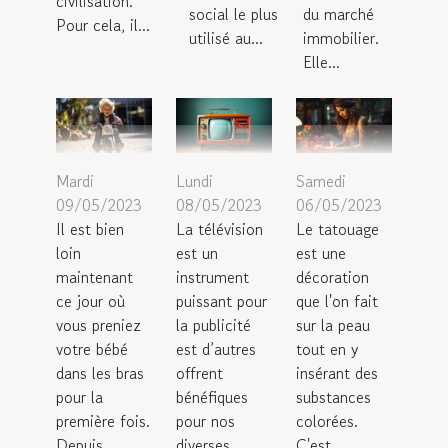
civilisation.
social le plus
du marché
Pour cela, il...
utilisé au...
immobilier.
Elle...
Mardi
Lundi
Samedi
09/05/2023
08/05/2023
06/05/2023
Il est bien
La télévision
Le tatouage
loin
est un
est une
maintenant
instrument
décoration
ce jour où
puissant pour
que l'on fait
vous preniez
la publicité
sur la peau
votre bébé
est d’autres
tout en y
dans les bras
offrent
insérant des
pour la
bénéfiques
substances
première fois.
pour nos
colorées.
Depuis...
diverses...
C'est...