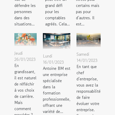
défendre les
grand défi
certains mais
personnes
pour les
pas pour
dans des
comptables
d’autres. Il
situations...
agréés. Cela...
est...
Jeudi
Samedi
Lundi
26/01/2023
14/01/2023
16/01/2023
En
En tant que
Antoine BM est
grandissant,
chef
une entreprise
il est naturel
d’entreprise,
spécialisée
de réfléchir
vous avez la
dans la
à vos choix
responsabilité
formation
de carrière.
de faire
professionnelle,
Mais
évoluer votre
offrant une
comment
entreprise.
variété de...
procéder ?