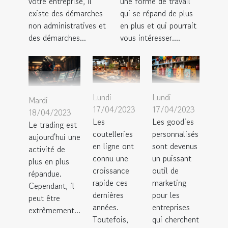
votre entreprise, il
une forme de travail
existe des démarches
qui se répand de plus
non administratives et
en plus et qui pourrait
des démarches...
vous intéresser....
Lundi
Lundi
Mardi
17/04/2023
17/04/2023
18/04/2023
Les
Les goodies
Le trading est
coutelleries
personnalisés
aujourd'hui une
en ligne ont
sont devenus
activité de
connu une
un puissant
plus en plus
croissance
outil de
répandue.
rapide ces
marketing
Cependant, il
dernières
pour les
peut être
années.
entreprises
extrêmement...
Toutefois,
qui cherchent