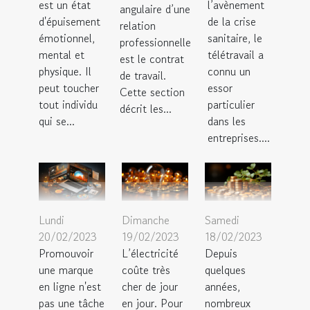
est un état
l’avènement
angulaire d’une
d'épuisement
de la crise
relation
émotionnel,
sanitaire, le
professionnelle
mental et
télétravail a
est le contrat
physique. Il
connu un
de travail.
peut toucher
essor
Cette section
tout individu
particulier
décrit les...
qui se...
dans les
entreprises....
Lundi
Dimanche
Samedi
20/02/2023
19/02/2023
18/02/2023
Promouvoir
L’électricité
Depuis
une marque
coûte très
quelques
en ligne n'est
cher de jour
années,
pas une tâche
en jour. Pour
nombreux