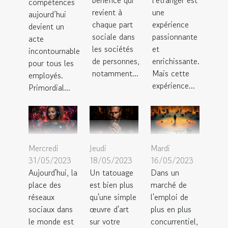
compétences
revient à
une
aujourd’hui
chaque part
expérience
devient un
sociale dans
passionnante
acte
les sociétés
et
incontournable
de personnes,
enrichissante.
pour tous les
notamment...
Mais cette
employés.
expérience...
Primordial...
Mercredi
Jeudi
Mardi
31/05/2023
18/05/2023
16/05/2023
Aujourd'hui, la
Un tatouage
Dans un
place des
est bien plus
marché de
réseaux
qu'une simple
l'emploi de
sociaux dans
œuvre d'art
plus en plus
le monde est
sur votre
concurrentiel,