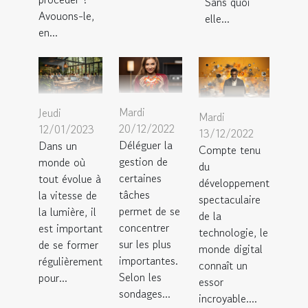
Sans quoi
Avouons-le,
elle...
en...
Mardi
Jeudi
Mardi
20/12/2022
12/01/2023
13/12/2022
Déléguer la
Dans un
Compte tenu
gestion de
monde où
du
certaines
tout évolue à
développement
tâches
la vitesse de
spectaculaire
permet de se
la lumière, il
de la
concentrer
est important
technologie, le
sur les plus
de se former
monde digital
importantes.
régulièrement
connaît un
Selon les
pour...
essor
sondages...
incroyable....