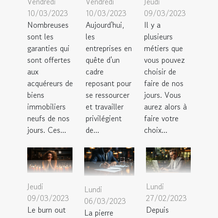
Vendredi
Vendredi
Jeudi
10/03/2023
10/03/2023
09/03/2023
Nombreuses
Aujourd'hui,
Il y a
sont les
les
plusieurs
garanties qui
entreprises en
métiers que
sont offertes
quête d'un
vous pouvez
aux
cadre
choisir de
acquéreurs de
reposant pour
faire de nos
biens
se ressourcer
jours. Vous
immobiliers
et travailler
aurez alors à
neufs de nos
privilégient
faire votre
jours. Ces...
de...
choix...
Jeudi
Lundi
Lundi
09/03/2023
27/02/2023
06/03/2023
Le burn out
Depuis
La pierre