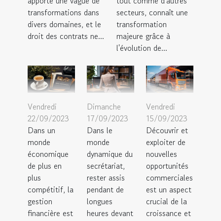
apporté une vague de
tout comme d'autres
transformations dans
secteurs, connaît une
divers domaines, et le
transformation
droit des contrats ne...
majeure grâce à
l'évolution de...
Vendredi
Dimanche
Vendredi
22/09/2023
17/09/2023
15/09/2023
Dans un
Dans le
Découvrir et
monde
monde
exploiter de
économique
dynamique du
nouvelles
de plus en
secrétariat,
opportunités
plus
rester assis
commerciales
compétitif, la
pendant de
est un aspect
gestion
longues
crucial de la
financière est
heures devant
croissance et