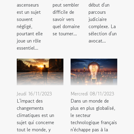
ascenseurs
peut sembler
début d'un
est un sujet
difficile de
parcours
souvent
savoir vers
judiciaire
négligé,
quel domaine
complexe. La
pourtant elle
se tourner...
sélection d'un
joue un rôle
avocat...
essentiel...
Jeudi 16/11/2023
Mercredi 08/11/2023
L'impact des
Dans un monde de
changements
plus en plus globalisé,
climatiques est un
le secteur
sujet qui concerne
technologique français
tout le monde, y
n'échappe pas à la