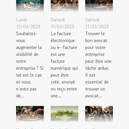
Lundi
Samedi
Samedi
13/03/2023
11/03/2023
11/03/2023
Souhaitez-
La facture
Trouver le
vous
électronique
bon avocat
augmenter la
ou e- facture
pour votre
visibilité de
est une
entreprise
votre
facture
peut être une
entreprise ? Si
numérique qui
tâche ardue.
tel est le cas
peut être
Il est
et vous
créé, envoyé
essentiel de
n’avez pas
ou reçu entre
trouver un
de...
une...
avocat...