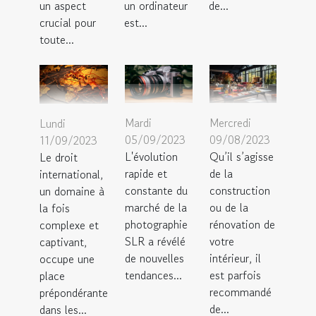
un aspect
un ordinateur
de...
crucial pour
est...
toute...
Mardi
Mercredi
Lundi
05/09/2023
09/08/2023
11/09/2023
L'évolution
Qu’il s’agisse
Le droit
rapide et
de la
international,
constante du
construction
un domaine à
marché de la
ou de la
la fois
photographie
rénovation de
complexe et
SLR a révélé
votre
captivant,
de nouvelles
intérieur, il
occupe une
tendances...
est parfois
place
recommandé
prépondérante
de...
dans les...