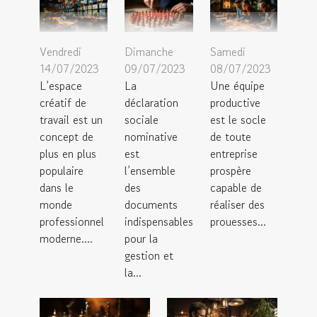
Vendredi
Samedi
Dimanche
14/07/2023
08/07/2023
09/07/2023
L’espace
Une équipe
La
créatif de
productive
déclaration
travail est un
est le socle
sociale
concept de
de toute
nominative
plus en plus
entreprise
est
populaire
prospère
l’ensemble
dans le
capable de
des
monde
réaliser des
documents
professionnel
prouesses...
indispensables
moderne....
pour la
gestion et
la...