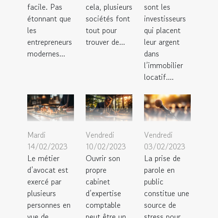
facile. Pas
cela, plusieurs
sont les
étonnant que
sociétés font
investisseurs
les
tout pour
qui placent
entrepreneurs
trouver de...
leur argent
modernes...
dans
l’immobilier
locatif....
Mardi
Vendredi
Vendredi
14/02/2023
10/02/2023
03/02/2023
Le métier
Ouvrir son
La prise de
d’avocat est
propre
parole en
exercé par
cabinet
public
plusieurs
d’expertise
constitue une
personnes en
comptable
source de
vue de
peut être un
stress pour