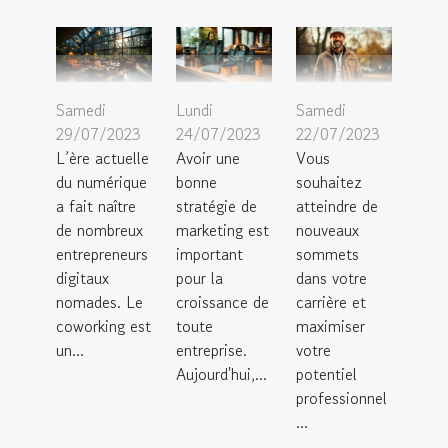
Samedi
Lundi
Samedi
29/07/2023
24/07/2023
22/07/2023
L’ère actuelle
Avoir une
Vous
du numérique
bonne
souhaitez
a fait naître
stratégie de
atteindre de
de nombreux
marketing est
nouveaux
entrepreneurs
important
sommets
digitaux
pour la
dans votre
nomades. Le
croissance de
carrière et
coworking est
toute
maximiser
un...
entreprise.
votre
Aujourd'hui,...
potentiel
professionnel
...