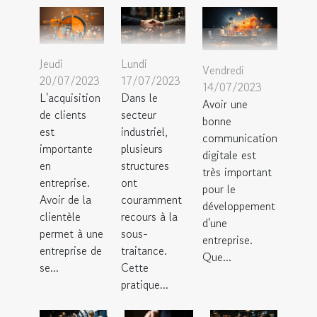
Jeudi
Lundi
Vendredi
20/07/2023
17/07/2023
14/07/2023
L'acquisition
Dans le
Avoir une
de clients
secteur
bonne
est
industriel,
communication
importante
plusieurs
digitale est
en
structures
très important
entreprise.
ont
pour le
Avoir de la
couramment
développement
clientèle
recours à la
d'une
permet à une
sous-
entreprise.
entreprise de
traitance.
Que...
se...
Cette
pratique...