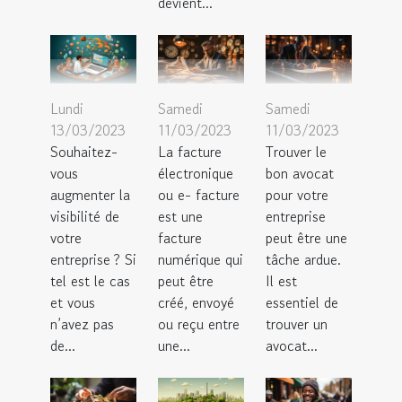
devient...
Lundi
Samedi
Samedi
13/03/2023
11/03/2023
11/03/2023
Souhaitez-
La facture
Trouver le
vous
électronique
bon avocat
augmenter la
ou e- facture
pour votre
visibilité de
est une
entreprise
votre
facture
peut être une
entreprise ? Si
numérique qui
tâche ardue.
tel est le cas
peut être
Il est
et vous
créé, envoyé
essentiel de
n’avez pas
ou reçu entre
trouver un
de...
une...
avocat...