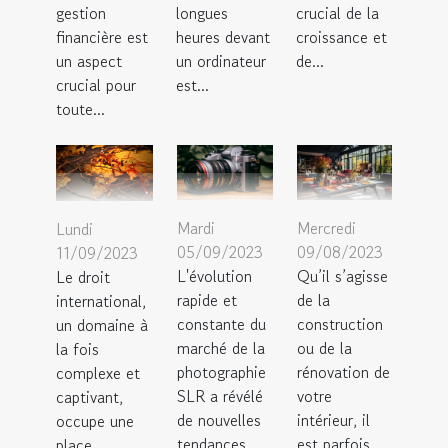
gestion
longues
crucial de la
financière est
heures devant
croissance et
un aspect
un ordinateur
de...
crucial pour
est...
toute...
Mardi
Mercredi
Lundi
05/09/2023
09/08/2023
11/09/2023
L'évolution
Qu’il s’agisse
Le droit
rapide et
de la
international,
constante du
construction
un domaine à
marché de la
ou de la
la fois
photographie
rénovation de
complexe et
SLR a révélé
votre
captivant,
de nouvelles
intérieur, il
occupe une
tendances...
est parfois
place