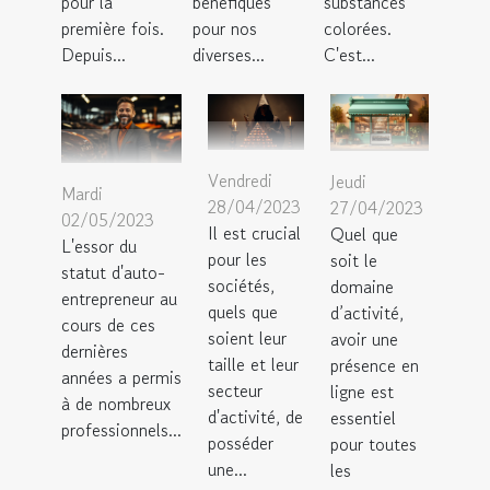
pour la
bénéfiques
substances
première fois.
pour nos
colorées.
Depuis...
diverses...
C'est...
Vendredi
Jeudi
Mardi
28/04/2023
27/04/2023
02/05/2023
Il est crucial
Quel que
L'essor du
pour les
soit le
statut d'auto-
sociétés,
domaine
entrepreneur au
quels que
d’activité,
cours de ces
soient leur
avoir une
dernières
taille et leur
présence en
années a permis
secteur
ligne est
à de nombreux
d'activité, de
essentiel
professionnels...
posséder
pour toutes
une...
les