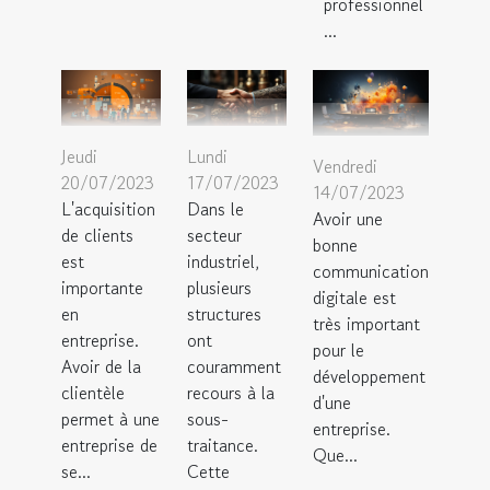
professionnel
...
Jeudi
Lundi
Vendredi
20/07/2023
17/07/2023
14/07/2023
L'acquisition
Dans le
Avoir une
de clients
secteur
bonne
est
industriel,
communication
importante
plusieurs
digitale est
en
structures
très important
entreprise.
ont
pour le
Avoir de la
couramment
développement
clientèle
recours à la
d'une
permet à une
sous-
entreprise.
entreprise de
traitance.
Que...
se...
Cette