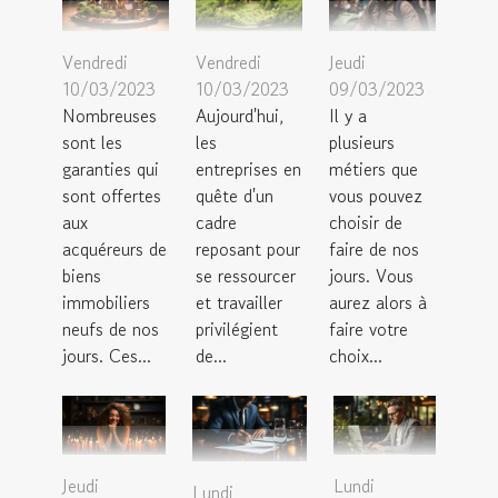
Vendredi
Vendredi
Jeudi
10/03/2023
10/03/2023
09/03/2023
Nombreuses
Aujourd'hui,
Il y a
sont les
les
plusieurs
garanties qui
entreprises en
métiers que
sont offertes
quête d'un
vous pouvez
aux
cadre
choisir de
acquéreurs de
reposant pour
faire de nos
biens
se ressourcer
jours. Vous
immobiliers
et travailler
aurez alors à
neufs de nos
privilégient
faire votre
jours. Ces...
de...
choix...
Jeudi
Lundi
Lundi