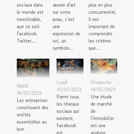
sociaux dans
œuvre d'art
plus en plus
le monde est
sur votre
concurrentiel,
inestimable,
peau, c'est
il est
que ce soit
une
important de
Facebook,
expression de
comprendre
Twitter,...
soi, un
les critères
symbole...
que...
Lundi
Dimanche
Mardi
15/05/2023
14/05/2023
16/05/2023
Parmi tous
Une étude
Les entreprises
les réseaux
de marché
constituent des
sociaux qui
de
entités
existent,
l'immobilier
essentielles au
Facebook
est une
bon
est
analyse