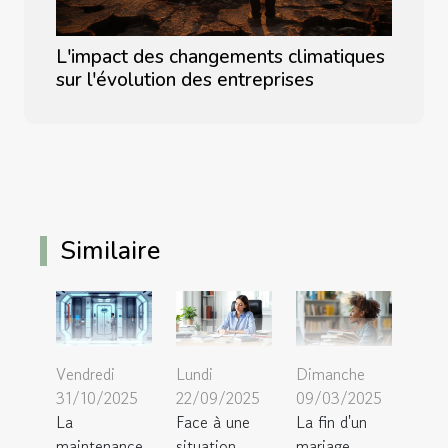
L'impact des changements climatiques
sur l'évolution des entreprises
Similaire
Vendredi
Lundi
Dimanche
31/10/2025
22/09/2025
09/03/2025
La
Face à une
La fin d'un
maintenance
situation
mariage