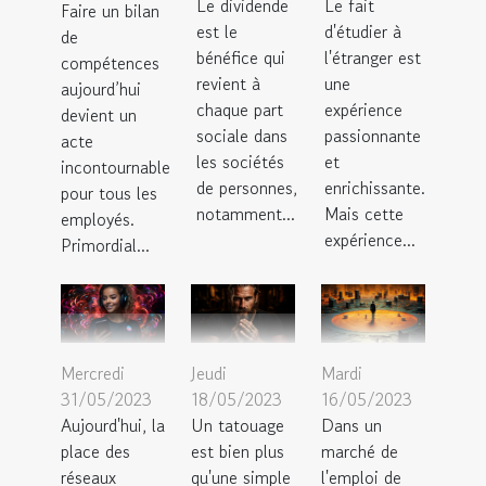
Le dividende
Le fait
Faire un bilan
est le
d'étudier à
de
bénéfice qui
l'étranger est
compétences
revient à
une
aujourd’hui
chaque part
expérience
devient un
sociale dans
passionnante
acte
les sociétés
et
incontournable
de personnes,
enrichissante.
pour tous les
notamment...
Mais cette
employés.
expérience...
Primordial...
Mercredi
Jeudi
Mardi
31/05/2023
18/05/2023
16/05/2023
Aujourd'hui, la
Un tatouage
Dans un
place des
est bien plus
marché de
réseaux
qu'une simple
l'emploi de