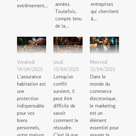
années.
entreprises
extrêmement...
Toutefois,
qui cherchent
compte tenu
à...
de la...
Vendredi
Jeudi
Mercredi
14/04/2023
13/04/2023
12/04/2023
L’assurance
Lorsqu'un
Dans le
habitation est
conflit
monde du
une
survient, il
commerce
protection
peut être
électronique,
indispensable
difficile de
le marketing
pour vos
savoir
est un
biens
comment le
élément
personnels,
résoudre.
essentiel pour
votre maison
C'est là que
assurer le