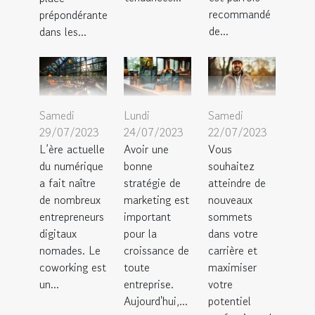
recommandé
prépondérante
de...
dans les...
Samedi
Lundi
Samedi
29/07/2023
24/07/2023
22/07/2023
L’ère actuelle
Avoir une
Vous
du numérique
bonne
souhaitez
a fait naître
stratégie de
atteindre de
de nombreux
marketing est
nouveaux
entrepreneurs
important
sommets
digitaux
pour la
dans votre
nomades. Le
croissance de
carrière et
coworking est
toute
maximiser
un...
entreprise.
votre
Aujourd'hui,...
potentiel