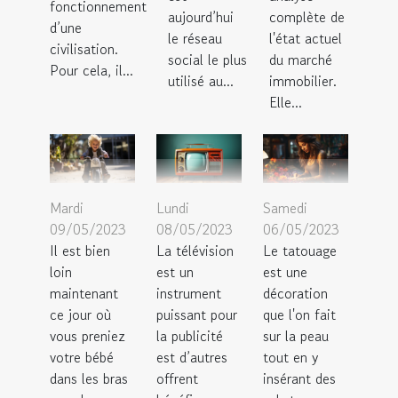
fonctionnement
aujourd’hui
complète de
d’une
le réseau
l'état actuel
civilisation.
social le plus
du marché
Pour cela, il...
utilisé au...
immobilier.
Elle...
Mardi
Lundi
Samedi
09/05/2023
08/05/2023
06/05/2023
Il est bien
La télévision
Le tatouage
loin
est un
est une
maintenant
instrument
décoration
ce jour où
puissant pour
que l'on fait
vous preniez
la publicité
sur la peau
votre bébé
est d’autres
tout en y
dans les bras
offrent
insérant des