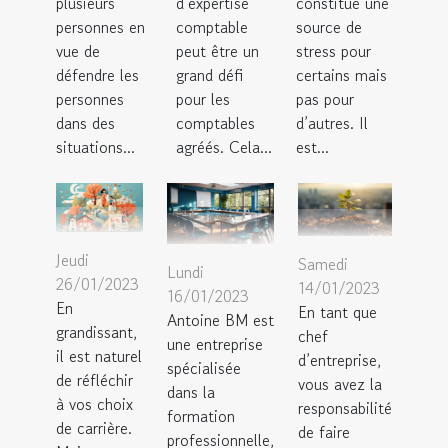
plusieurs
d’expertise
constitue une
personnes en
comptable
source de
vue de
peut être un
stress pour
défendre les
grand défi
certains mais
personnes
pour les
pas pour
dans des
comptables
d’autres. Il
situations...
agréés. Cela...
est...
Jeudi
Samedi
Lundi
26/01/2023
14/01/2023
16/01/2023
En
En tant que
Antoine BM est
grandissant,
chef
une entreprise
il est naturel
d’entreprise,
spécialisée
de réfléchir
vous avez la
dans la
à vos choix
responsabilité
formation
de carrière.
de faire
professionnelle,