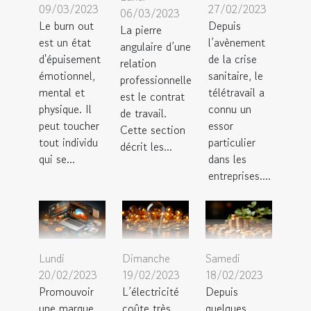
09/03/2023
27/02/2023
06/03/2023
Le burn out
Depuis
La pierre
est un état
l’avènement
angulaire d’une
d'épuisement
de la crise
relation
émotionnel,
sanitaire, le
professionnelle
mental et
télétravail a
est le contrat
physique. Il
connu un
de travail.
peut toucher
essor
Cette section
tout individu
particulier
décrit les...
qui se...
dans les
entreprises....
Lundi
Dimanche
Samedi
20/02/2023
19/02/2023
18/02/2023
Promouvoir
L’électricité
Depuis
une marque
coûte très
quelques