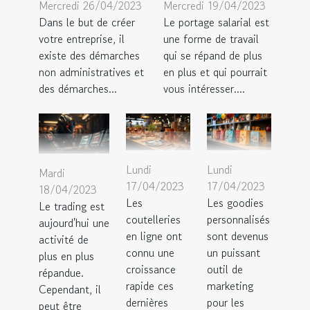
Mercredi 26/04/2023
Mercredi 19/04/2023
Dans le but de créer
Le portage salarial est
votre entreprise, il
une forme de travail
existe des démarches
qui se répand de plus
non administratives et
en plus et qui pourrait
des démarches...
vous intéresser....
Lundi
Lundi
Mardi
17/04/2023
17/04/2023
18/04/2023
Les
Les goodies
Le trading est
coutelleries
personnalisés
aujourd'hui une
en ligne ont
sont devenus
activité de
connu une
un puissant
plus en plus
croissance
outil de
répandue.
rapide ces
marketing
Cependant, il
dernières
pour les
peut être