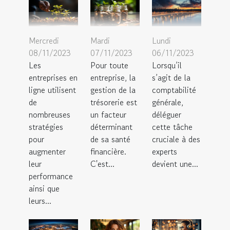
Mercredi
Mardi
Lundi
08/11/2023
07/11/2023
06/11/2023
Les
Pour toute
Lorsqu’il
entreprises en
entreprise, la
s’agit de la
ligne utilisent
gestion de la
comptabilité
de
trésorerie est
générale,
nombreuses
un facteur
déléguer
stratégies
déterminant
cette tâche
pour
de sa santé
cruciale à des
augmenter
financière.
experts
leur
C'est...
devient une...
performance
ainsi que
leurs...