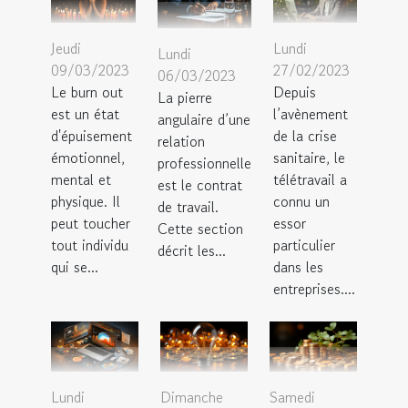
Jeudi
Lundi
Lundi
09/03/2023
27/02/2023
06/03/2023
Le burn out
Depuis
La pierre
est un état
l’avènement
angulaire d’une
d'épuisement
de la crise
relation
émotionnel,
sanitaire, le
professionnelle
mental et
télétravail a
est le contrat
physique. Il
connu un
de travail.
peut toucher
essor
Cette section
tout individu
particulier
décrit les...
qui se...
dans les
entreprises....
Lundi
Dimanche
Samedi