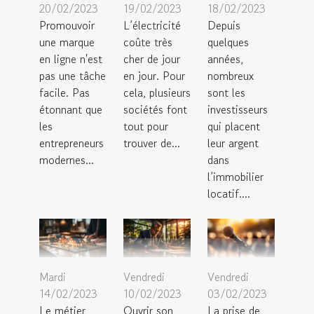
20/02/2023
19/02/2023
18/02/2023
Promouvoir
L’électricité
Depuis
une marque
coûte très
quelques
en ligne n'est
cher de jour
années,
pas une tâche
en jour. Pour
nombreux
facile. Pas
cela, plusieurs
sont les
étonnant que
sociétés font
investisseurs
les
tout pour
qui placent
entrepreneurs
trouver de...
leur argent
modernes...
dans
l’immobilier
locatif....
Mardi
Vendredi
Vendredi
14/02/2023
10/02/2023
03/02/2023
Le métier
Ouvrir son
La prise de