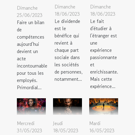
Dimanche
Dimanche
Dimanche
18/06/2023
18/06/2023
25/06/2023
Le dividende
Le fait
Faire un bilan
est le
d'étudier à
de
bénéfice qui
l'étranger est
compétences
revient à
une
aujourd’hui
chaque part
expérience
devient un
sociale dans
passionnante
acte
les sociétés
et
incontournable
de personnes,
enrichissante.
pour tous les
notamment...
Mais cette
employés.
expérience...
Primordial...
Mercredi
Jeudi
Mardi
31/05/2023
18/05/2023
16/05/2023