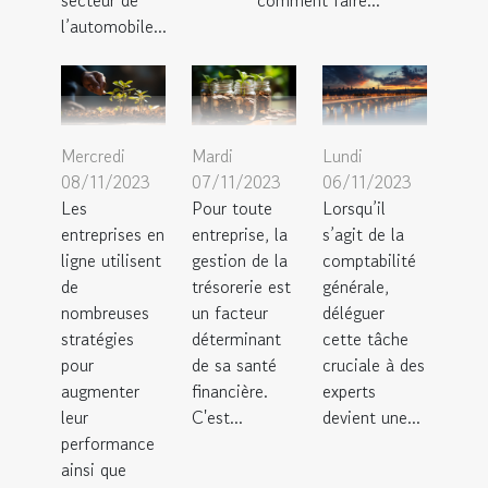
secteur de
comment faire...
l’automobile...
Mercredi
Mardi
Lundi
08/11/2023
07/11/2023
06/11/2023
Les
Pour toute
Lorsqu’il
entreprises en
entreprise, la
s’agit de la
ligne utilisent
gestion de la
comptabilité
de
trésorerie est
générale,
nombreuses
un facteur
déléguer
stratégies
déterminant
cette tâche
pour
de sa santé
cruciale à des
augmenter
financière.
experts
leur
C'est...
devient une...
performance
ainsi que