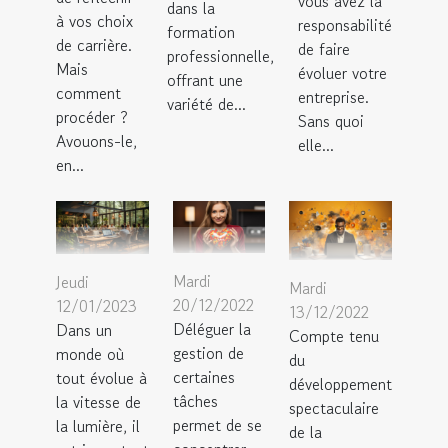
vous avez la
dans la
à vos choix
responsabilité
formation
de carrière.
de faire
professionnelle,
Mais
évoluer votre
offrant une
comment
entreprise.
variété de...
procéder ?
Sans quoi
Avouons-le,
elle...
en...
Mardi
Jeudi
Mardi
20/12/2022
12/01/2023
13/12/2022
Déléguer la
Dans un
Compte tenu
gestion de
monde où
du
certaines
tout évolue à
développement
tâches
la vitesse de
spectaculaire
permet de se
la lumière, il
de la