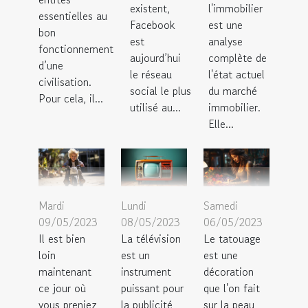
existent,
l'immobilier
essentielles au
Facebook
est une
bon
est
analyse
fonctionnement
aujourd’hui
complète de
d’une
le réseau
l'état actuel
civilisation.
social le plus
du marché
Pour cela, il...
utilisé au...
immobilier.
Elle...
Mardi
Lundi
Samedi
09/05/2023
08/05/2023
06/05/2023
Il est bien
La télévision
Le tatouage
loin
est un
est une
maintenant
instrument
décoration
ce jour où
puissant pour
que l'on fait
vous preniez
la publicité
sur la peau