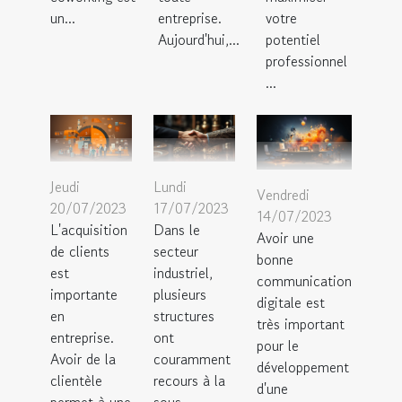
un...
entreprise.
votre
Aujourd'hui,...
potentiel
professionnel
...
Jeudi
Lundi
Vendredi
20/07/2023
17/07/2023
14/07/2023
L'acquisition
Dans le
Avoir une
de clients
secteur
bonne
est
industriel,
communication
importante
plusieurs
digitale est
en
structures
très important
entreprise.
ont
pour le
Avoir de la
couramment
développement
clientèle
recours à la
d'une