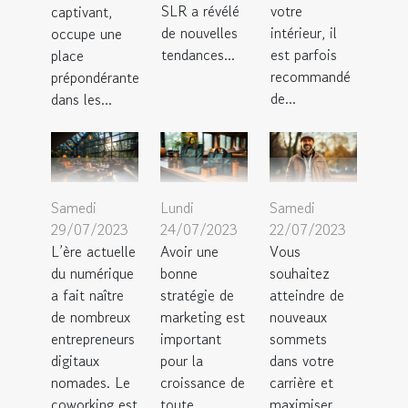
SLR a révélé
votre
captivant,
de nouvelles
intérieur, il
occupe une
tendances...
est parfois
place
recommandé
prépondérante
de...
dans les...
Samedi
Lundi
Samedi
29/07/2023
24/07/2023
22/07/2023
L’ère actuelle
Avoir une
Vous
du numérique
bonne
souhaitez
a fait naître
stratégie de
atteindre de
de nombreux
marketing est
nouveaux
entrepreneurs
important
sommets
digitaux
pour la
dans votre
nomades. Le
croissance de
carrière et
coworking est
toute
maximiser