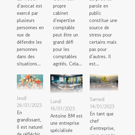
d’avocat est
propre
parole en
exercé par
cabinet
public
plusieurs
d’expertise
constitue une
personnes en
comptable
source de
vue de
peut être un
stress pour
défendre les
grand défi
certains mais
personnes
pour les
pas pour
dans des
comptables
d’autres. Il
situations...
agréés. Cela...
est...
Jeudi
Samedi
Lundi
26/01/2023
14/01/2023
16/01/2023
En
En tant que
Antoine BM est
grandissant,
chef
une entreprise
il est naturel
d’entreprise,
spécialisée
de réfléchir