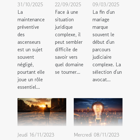
31/10/2025
22/09/2025
09/03/2025
La
Face à une
La fin d'un
maintenance
situation
mariage
préventive
juridique
marque
des
complexe, il
souvent le
ascenseurs
peut sembler
début d'un
est un sujet
difficile de
parcours
souvent
savoir vers
judiciaire
négligé,
quel domaine
complexe. La
pourtant elle
se tourner...
sélection d'un
joue un rôle
avocat...
essentiel...
Jeudi 16/11/2023
Mercredi 08/11/2023