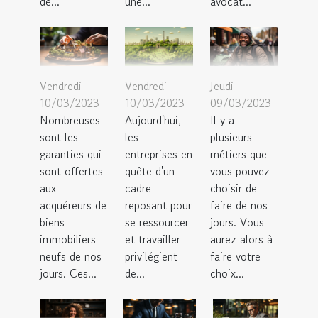
de...
une...
avocat...
Vendredi
Vendredi
Jeudi
10/03/2023
10/03/2023
09/03/2023
Nombreuses
Aujourd'hui,
Il y a
sont les
les
plusieurs
garanties qui
entreprises en
métiers que
sont offertes
quête d'un
vous pouvez
aux
cadre
choisir de
acquéreurs de
reposant pour
faire de nos
biens
se ressourcer
jours. Vous
immobiliers
et travailler
aurez alors à
neufs de nos
privilégient
faire votre
jours. Ces...
de...
choix...