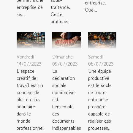
permet à une
sous-
entreprise.
entreprise de
traitance.
Que...
se...
Cette
pratique...
Vendredi
Samedi
Dimanche
14/07/2023
08/07/2023
09/07/2023
L’espace
Une équipe
La
créatif de
productive
déclaration
travail est un
est le socle
sociale
concept de
de toute
nominative
plus en plus
entreprise
est
populaire
prospère
l’ensemble
dans le
capable de
des
monde
réaliser des
documents
professionnel
prouesses...
indispensables