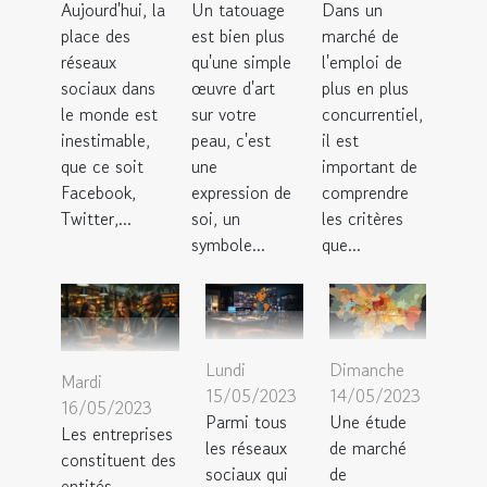
Aujourd'hui, la
Un tatouage
Dans un
place des
est bien plus
marché de
réseaux
qu'une simple
l'emploi de
sociaux dans
œuvre d'art
plus en plus
le monde est
sur votre
concurrentiel,
inestimable,
peau, c'est
il est
que ce soit
une
important de
Facebook,
expression de
comprendre
Twitter,...
soi, un
les critères
symbole...
que...
Lundi
Dimanche
Mardi
15/05/2023
14/05/2023
16/05/2023
Parmi tous
Une étude
Les entreprises
les réseaux
de marché
constituent des
sociaux qui
de
entités