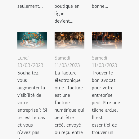
seulement...
boutique en
bonne...
ligne
devient...
Lundi
Samedi
Samedi
13/03/2023
11/03/2023
11/03/2023
Souhaitez-
La facture
Trouver le
vous
électronique
bon avocat
augmenter la
ou e- facture
pour votre
visibilité de
est une
entreprise
votre
facture
peut être une
entreprise ? Si
numérique qui
tâche ardue.
tel est le cas
peut être
Il est
et vous
créé, envoyé
essentiel de
n’avez pas
ou reçu entre
trouver un