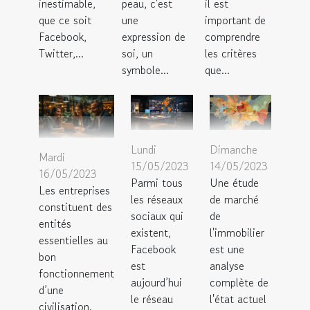
inestimable,
peau, c'est
il est
que ce soit
une
important de
Facebook,
expression de
comprendre
Twitter,...
soi, un
les critères
symbole...
que...
Lundi
Dimanche
Mardi
15/05/2023
14/05/2023
16/05/2023
Parmi tous
Une étude
Les entreprises
les réseaux
de marché
constituent des
sociaux qui
de
entités
existent,
l'immobilier
essentielles au
Facebook
est une
bon
est
analyse
fonctionnement
aujourd’hui
complète de
d’une
le réseau
l'état actuel
civilisation.