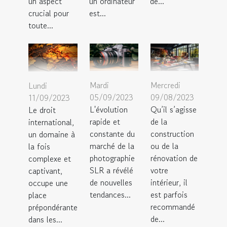
un aspect
un ordinateur
de...
crucial pour
est...
toute...
Mardi
Mercredi
Lundi
05/09/2023
09/08/2023
11/09/2023
L'évolution
Qu’il s’agisse
Le droit
rapide et
de la
international,
constante du
construction
un domaine à
marché de la
ou de la
la fois
photographie
rénovation de
complexe et
SLR a révélé
votre
captivant,
de nouvelles
intérieur, il
occupe une
tendances...
est parfois
place
recommandé
prépondérante
de...
dans les...