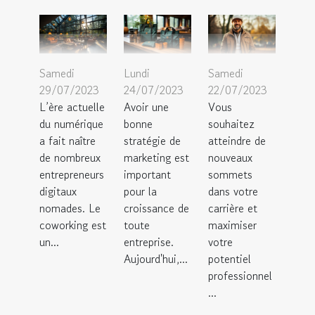
Samedi
Lundi
Samedi
29/07/2023
24/07/2023
22/07/2023
L’ère actuelle
Avoir une
Vous
du numérique
bonne
souhaitez
a fait naître
stratégie de
atteindre de
de nombreux
marketing est
nouveaux
entrepreneurs
important
sommets
digitaux
pour la
dans votre
nomades. Le
croissance de
carrière et
coworking est
toute
maximiser
un...
entreprise.
votre
Aujourd'hui,...
potentiel
professionnel
...