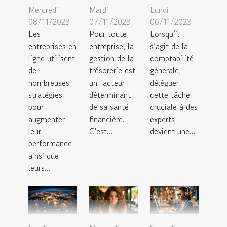
Mercredi
Mardi
Lundi
08/11/2023
07/11/2023
06/11/2023
Les
Pour toute
Lorsqu’il
entreprises en
entreprise, la
s’agit de la
ligne utilisent
gestion de la
comptabilité
de
trésorerie est
générale,
nombreuses
un facteur
déléguer
stratégies
déterminant
cette tâche
pour
de sa santé
cruciale à des
augmenter
financière.
experts
leur
C'est...
devient une...
performance
ainsi que
leurs...