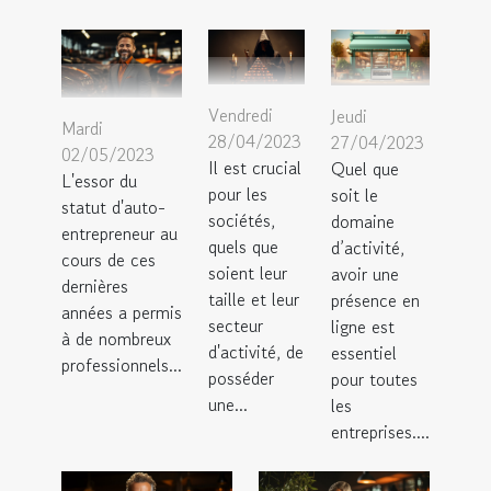
Vendredi
Jeudi
Mardi
28/04/2023
27/04/2023
02/05/2023
Il est crucial
Quel que
L'essor du
pour les
soit le
statut d'auto-
sociétés,
domaine
entrepreneur au
quels que
d’activité,
cours de ces
soient leur
avoir une
dernières
taille et leur
présence en
années a permis
secteur
ligne est
à de nombreux
d'activité, de
essentiel
professionnels...
posséder
pour toutes
une...
les
entreprises....