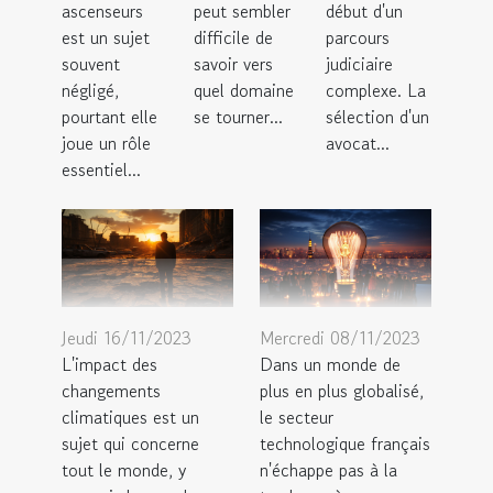
ascenseurs
peut sembler
début d'un
est un sujet
difficile de
parcours
souvent
savoir vers
judiciaire
négligé,
quel domaine
complexe. La
pourtant elle
se tourner...
sélection d'un
joue un rôle
avocat...
essentiel...
Jeudi 16/11/2023
Mercredi 08/11/2023
L'impact des
Dans un monde de
changements
plus en plus globalisé,
climatiques est un
le secteur
sujet qui concerne
technologique français
tout le monde, y
n'échappe pas à la