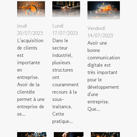
Jeudi
Lundi
Vendredi
20/07/2023
17/07/2023
14/07/2023
L'acquisition
Dans le
Avoir une
de clients
secteur
bonne
est
industriel,
communication
importante
plusieurs
digitale est
en
structures
très important
entreprise.
ont
pour le
Avoir de la
couramment
développement
clientèle
recours à la
d'une
permet à une
sous-
entreprise.
entreprise de
traitance.
Que...
se...
Cette
pratique...