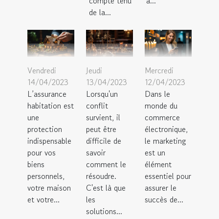
compte tenu
à...
de la...
Vendredi
Jeudi
Mercredi
14/04/2023
13/04/2023
12/04/2023
L’assurance
Lorsqu'un
Dans le
habitation est
conflit
monde du
une
survient, il
commerce
protection
peut être
électronique,
indispensable
difficile de
le marketing
pour vos
savoir
est un
biens
comment le
élément
personnels,
résoudre.
essentiel pour
votre maison
C'est là que
assurer le
et votre...
les
succès de...
solutions...