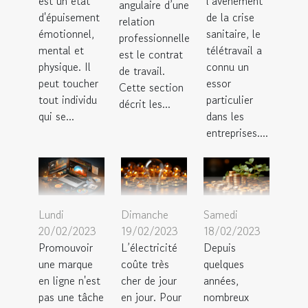
est un état
l’avènement
angulaire d’une
d'épuisement
de la crise
relation
émotionnel,
sanitaire, le
professionnelle
mental et
télétravail a
est le contrat
physique. Il
connu un
de travail.
peut toucher
essor
Cette section
tout individu
particulier
décrit les...
qui se...
dans les
entreprises....
Lundi
Dimanche
Samedi
20/02/2023
19/02/2023
18/02/2023
Promouvoir
L’électricité
Depuis
une marque
coûte très
quelques
en ligne n'est
cher de jour
années,
pas une tâche
en jour. Pour
nombreux