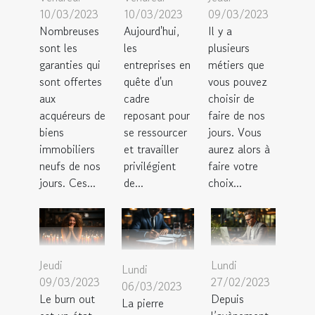
10/03/2023
10/03/2023
09/03/2023
Nombreuses
Aujourd'hui,
Il y a
sont les
les
plusieurs
garanties qui
entreprises en
métiers que
sont offertes
quête d'un
vous pouvez
aux
cadre
choisir de
acquéreurs de
reposant pour
faire de nos
biens
se ressourcer
jours. Vous
immobiliers
et travailler
aurez alors à
neufs de nos
privilégient
faire votre
jours. Ces...
de...
choix...
Jeudi
Lundi
Lundi
09/03/2023
27/02/2023
06/03/2023
Le burn out
Depuis
La pierre