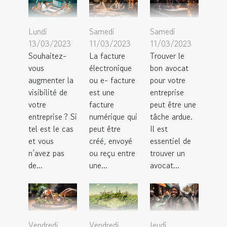
Lundi
Samedi
Samedi
13/03/2023
11/03/2023
11/03/2023
Souhaitez-
La facture
Trouver le
vous
électronique
bon avocat
augmenter la
ou e- facture
pour votre
visibilité de
est une
entreprise
votre
facture
peut être une
entreprise ? Si
numérique qui
tâche ardue.
tel est le cas
peut être
Il est
et vous
créé, envoyé
essentiel de
n’avez pas
ou reçu entre
trouver un
de...
une...
avocat...
Vendredi
Vendredi
Jeudi