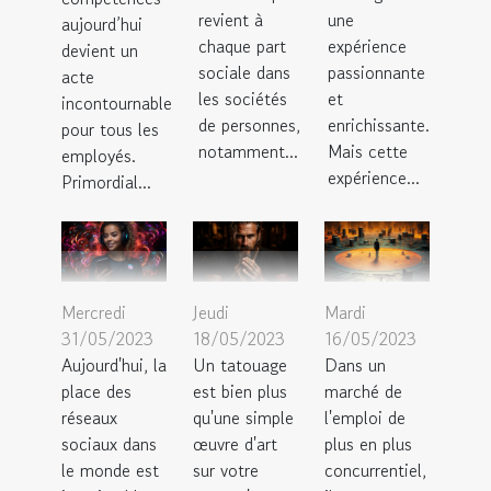
revient à
une
aujourd’hui
chaque part
expérience
devient un
sociale dans
passionnante
acte
les sociétés
et
incontournable
de personnes,
enrichissante.
pour tous les
notamment...
Mais cette
employés.
expérience...
Primordial...
Mercredi
Jeudi
Mardi
31/05/2023
18/05/2023
16/05/2023
Aujourd'hui, la
Un tatouage
Dans un
place des
est bien plus
marché de
réseaux
qu'une simple
l'emploi de
sociaux dans
œuvre d'art
plus en plus
le monde est
sur votre
concurrentiel,