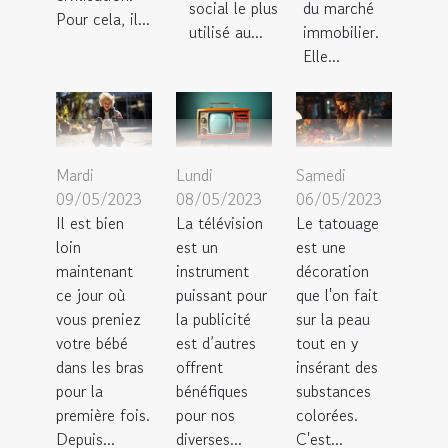
social le plus
du marché
Pour cela, il...
utilisé au...
immobilier.
Elle...
Mardi
Lundi
Samedi
09/05/2023
08/05/2023
06/05/2023
Il est bien
La télévision
Le tatouage
loin
est un
est une
maintenant
instrument
décoration
ce jour où
puissant pour
que l'on fait
vous preniez
la publicité
sur la peau
votre bébé
est d’autres
tout en y
dans les bras
offrent
insérant des
pour la
bénéfiques
substances
première fois.
pour nos
colorées.
Depuis...
diverses...
C'est...