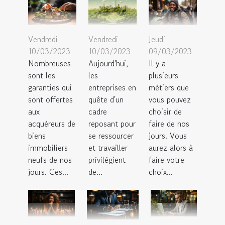
Vendredi
Vendredi
Jeudi
10/03/2023
10/03/2023
09/03/2023
Nombreuses
Aujourd'hui,
Il y a
sont les
les
plusieurs
garanties qui
entreprises en
métiers que
sont offertes
quête d'un
vous pouvez
aux
cadre
choisir de
acquéreurs de
reposant pour
faire de nos
biens
se ressourcer
jours. Vous
immobiliers
et travailler
aurez alors à
neufs de nos
privilégient
faire votre
jours. Ces...
de...
choix...