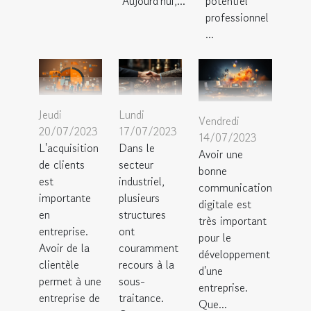
Aujourd'hui,...
potentiel
professionnel
...
Jeudi
Lundi
Vendredi
20/07/2023
17/07/2023
14/07/2023
L'acquisition
Dans le
Avoir une
de clients
secteur
bonne
est
industriel,
communication
importante
plusieurs
digitale est
en
structures
très important
entreprise.
ont
pour le
Avoir de la
couramment
développement
clientèle
recours à la
d'une
permet à une
sous-
entreprise.
entreprise de
traitance.
Que...