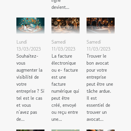
ligne
devient...
Lundi
Samedi
Samedi
13/03/2023
11/03/2023
11/03/2023
Souhaitez-
La facture
Trouver le
vous
électronique
bon avocat
augmenter la
ou e- facture
pour votre
visibilité de
est une
entreprise
votre
facture
peut être une
entreprise ? Si
numérique qui
tâche ardue.
tel est le cas
peut être
Il est
et vous
créé, envoyé
essentiel de
n’avez pas
ou reçu entre
trouver un
de...
une...
avocat...