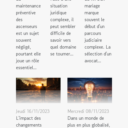
maintenance
situation
mariage
préventive
juridique
marque
des
complexe, il
souvent le
ascenseurs
peut sembler
début d'un
est un sujet
difficile de
parcours
souvent
savoir vers
judiciaire
négligé,
quel domaine
complexe. La
pourtant elle
se tourner...
sélection d'un
joue un rôle
avocat...
essentiel...
Jeudi 16/11/2023
Mercredi 08/11/2023
L'impact des
Dans un monde de
changements
plus en plus globalisé,