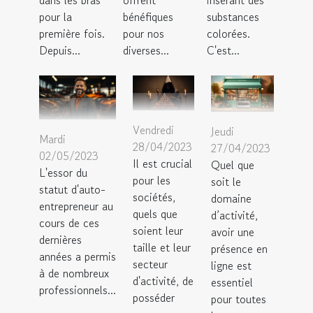
dans les bras
offrent
insérant des
pour la
bénéfiques
substances
première fois.
pour nos
colorées.
Depuis...
diverses...
C'est...
Vendredi
Jeudi
Mardi
28/04/2023
27/04/2023
02/05/2023
Il est crucial
Quel que
L'essor du
pour les
soit le
statut d'auto-
sociétés,
domaine
entrepreneur au
quels que
d’activité,
cours de ces
soient leur
avoir une
dernières
taille et leur
présence en
années a permis
secteur
ligne est
à de nombreux
d'activité, de
essentiel
professionnels...
posséder
pour toutes