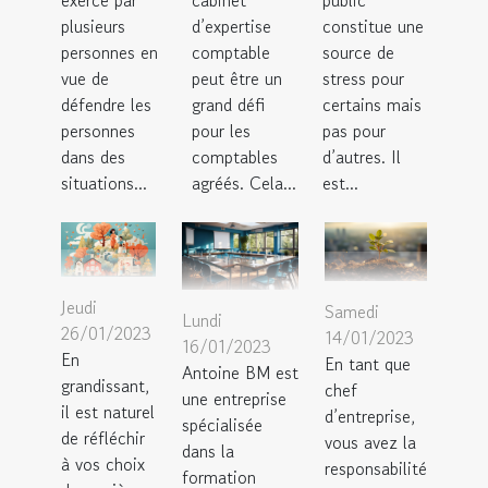
exercé par
cabinet
public
plusieurs
d’expertise
constitue une
personnes en
comptable
source de
vue de
peut être un
stress pour
défendre les
grand défi
certains mais
personnes
pour les
pas pour
dans des
comptables
d’autres. Il
situations...
agréés. Cela...
est...
Jeudi
Samedi
Lundi
26/01/2023
14/01/2023
16/01/2023
En
En tant que
Antoine BM est
grandissant,
chef
une entreprise
il est naturel
d’entreprise,
spécialisée
de réfléchir
vous avez la
dans la
à vos choix
responsabilité
formation