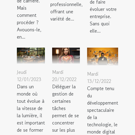
de carrière.
de faire
professionnelle,
Mais
évoluer votre
offrant une
comment
entreprise.
variété de...
procéder ?
Sans quoi
Avouons-le,
elle...
en...
Mardi
Jeudi
Mardi
20/12/2022
12/01/2023
13/12/2022
Déléguer la
Dans un
Compte tenu
gestion de
monde où
du
certaines
tout évolue à
développement
tâches
la vitesse de
spectaculaire
permet de se
la lumière, il
de la
concentrer
est important
technologie, le
sur les plus
de se former
monde digital