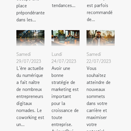
tendances...
est parfois
place
recommandé
prépondérante
de...
dans les...
Samedi
Lundi
Samedi
29/07/2023
24/07/2023
22/07/2023
L’ère actuelle
Avoir une
Vous
du numérique
bonne
souhaitez
a fait naître
stratégie de
atteindre de
de nombreux
marketing est
nouveaux
entrepreneurs
important
sommets
digitaux
pour la
dans votre
nomades. Le
croissance de
carrière et
coworking est
toute
maximiser
un...
entreprise.
votre