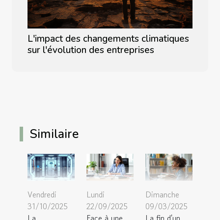
L'impact des changements climatiques
sur l'évolution des entreprises
Similaire
Vendredi
Lundi
Dimanche
31/10/2025
22/09/2025
09/03/2025
La
Face à une
La fin d'un