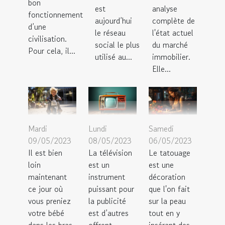
bon
est
analyse
fonctionnement
aujourd’hui
complète de
d’une
le réseau
l'état actuel
civilisation.
social le plus
du marché
Pour cela, il...
utilisé au...
immobilier.
Elle...
Mardi
Lundi
Samedi
09/05/2023
08/05/2023
06/05/2023
Il est bien
La télévision
Le tatouage
loin
est un
est une
maintenant
instrument
décoration
ce jour où
puissant pour
que l'on fait
vous preniez
la publicité
sur la peau
votre bébé
est d’autres
tout en y