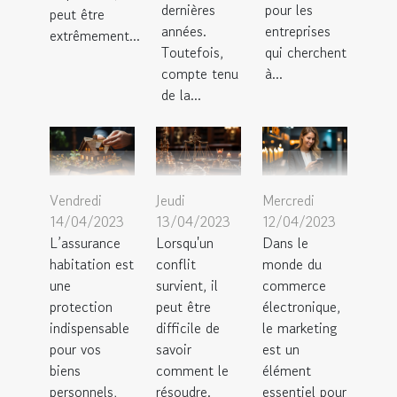
dernières
pour les
peut être
années.
entreprises
extrêmement...
Toutefois,
qui cherchent
compte tenu
à...
de la...
Vendredi
Jeudi
Mercredi
14/04/2023
13/04/2023
12/04/2023
L’assurance
Lorsqu'un
Dans le
habitation est
conflit
monde du
une
survient, il
commerce
protection
peut être
électronique,
indispensable
difficile de
le marketing
pour vos
savoir
est un
biens
comment le
élément
personnels,
résoudre.
essentiel pour