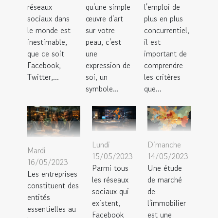
réseaux
qu'une simple
l'emploi de
sociaux dans
œuvre d'art
plus en plus
le monde est
sur votre
concurrentiel,
inestimable,
peau, c'est
il est
que ce soit
une
important de
Facebook,
expression de
comprendre
Twitter,...
soi, un
les critères
symbole...
que...
Lundi
Dimanche
Mardi
15/05/2023
14/05/2023
16/05/2023
Parmi tous
Une étude
Les entreprises
les réseaux
de marché
constituent des
sociaux qui
de
entités
existent,
l'immobilier
essentielles au
Facebook
est une