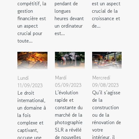
compétitif, la
pendant de
est un aspect
gestion
longues
crucial de la
financière est
heures devant
croissance et
un aspect
un ordinateur
de...
crucial pour
est...
toute...
Mardi
Mercredi
Lundi
05/09/2023
09/08/2023
11/09/2023
L'évolution
Qu’il s’agisse
Le droit
rapide et
de la
international,
constante du
construction
un domaine à
marché de la
ou de la
la fois
photographie
rénovation de
complexe et
SLR a révélé
votre
captivant,
de nouvelles
intérieur, il
occupe une