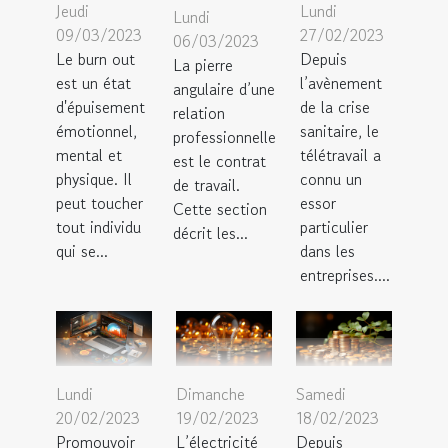
Jeudi
Lundi
Lundi
09/03/2023
27/02/2023
06/03/2023
Le burn out
Depuis
La pierre
est un état
l’avènement
angulaire d’une
d'épuisement
de la crise
relation
émotionnel,
sanitaire, le
professionnelle
mental et
télétravail a
est le contrat
physique. Il
connu un
de travail.
peut toucher
essor
Cette section
tout individu
particulier
décrit les...
qui se...
dans les
entreprises....
Lundi
Dimanche
Samedi
20/02/2023
19/02/2023
18/02/2023
Promouvoir
L’électricité
Depuis