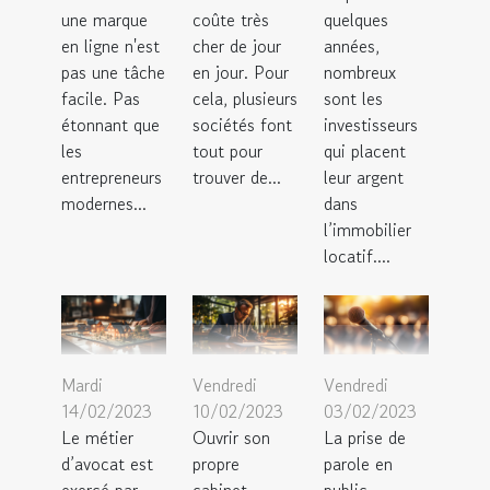
une marque
coûte très
quelques
en ligne n'est
cher de jour
années,
pas une tâche
en jour. Pour
nombreux
facile. Pas
cela, plusieurs
sont les
étonnant que
sociétés font
investisseurs
les
tout pour
qui placent
entrepreneurs
trouver de...
leur argent
modernes...
dans
l’immobilier
locatif....
Mardi
Vendredi
Vendredi
14/02/2023
10/02/2023
03/02/2023
Le métier
Ouvrir son
La prise de
d’avocat est
propre
parole en