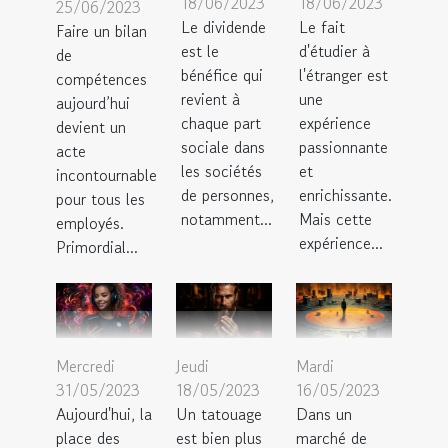
18/06/2023
18/06/2023
25/06/2023
Le dividende
Le fait
Faire un bilan
est le
d'étudier à
de
bénéfice qui
l'étranger est
compétences
revient à
une
aujourd’hui
chaque part
expérience
devient un
sociale dans
passionnante
acte
les sociétés
et
incontournable
de personnes,
enrichissante.
pour tous les
notamment...
Mais cette
employés.
expérience...
Primordial...
Mercredi
Jeudi
Mardi
31/05/2023
18/05/2023
16/05/2023
Aujourd'hui, la
Un tatouage
Dans un
place des
est bien plus
marché de