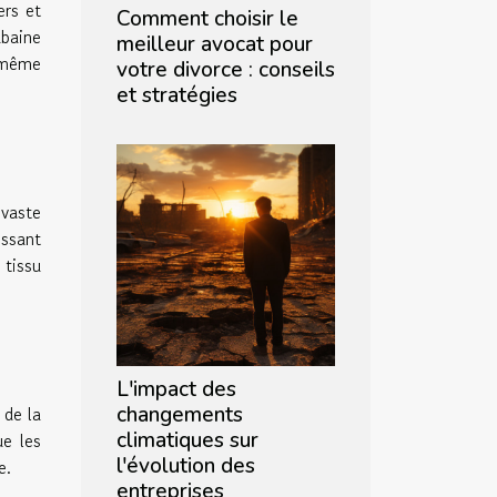
ers et
Comment choisir le
ubaine
meilleur avocat pour
u même
votre divorce : conseils
et stratégies
vaste
issant
 tissu
L'impact des
changements
 de la
climatiques sur
e les
l'évolution des
e.
entreprises