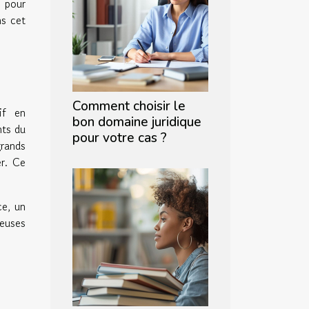
 pour
ns cet
Comment choisir le
if en
bon domaine juridique
nts du
pour votre cas ?
grands
er. Ce
ce, un
reuses