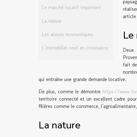
paysa
Le marché locatif important
réalis
articl
La nature
Le 
Les atouts économiques
L’immobilier neuf en croissance
Deux 
Proven
fait d
nombre
qui entraîne une grande demande locative.
De plus, comme le démontre
https://www.inv
territoire connecté et un excellent cadre pou
filières comme le commerce, l’agroalimentaire
La nature