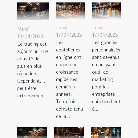
Lundi
Lundi
Mardi
17/04/2023
17/04/2023
18/04/2023
Les
Les goodies
Le trading est
coutelleries
personnalisés
aujourd'hui une
en ligne ont
sont devenus
activité de
connu une
un puissant
plus en plus
croissance
outil de
répandue.
rapide ces
marketing
Cependant, il
dernières
pour les
peut être
années.
entreprises
extrêmement...
Toutefois,
qui cherchent
compte tenu
à...
de la...