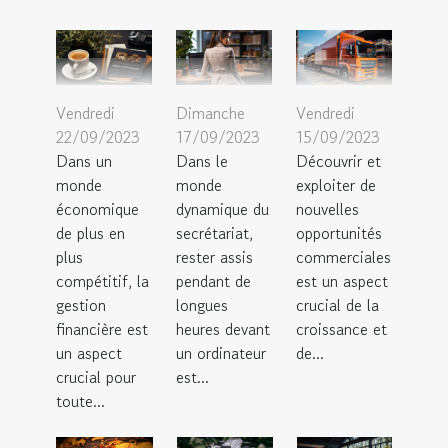
Vendredi
Dimanche
Vendredi
22/09/2023
17/09/2023
15/09/2023
Dans un
Dans le
Découvrir et
monde
monde
exploiter de
économique
dynamique du
nouvelles
de plus en
secrétariat,
opportunités
plus
rester assis
commerciales
compétitif, la
pendant de
est un aspect
gestion
longues
crucial de la
financière est
heures devant
croissance et
un aspect
un ordinateur
de...
crucial pour
est...
toute...