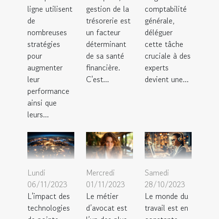
ligne utilisent
gestion de la
comptabilité
de
trésorerie est
générale,
nombreuses
un facteur
déléguer
stratégies
déterminant
cette tâche
pour
de sa santé
cruciale à des
augmenter
financière.
experts
leur
C'est...
devient une...
performance
ainsi que
leurs...
Lundi
Mercredi
Samedi
06/11/2023
01/11/2023
28/10/2023
L'impact des
Le métier
Le monde du
technologies
d’avocat est
travail est en