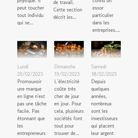
physique. Il
connu un
de travail.
peut toucher
essor
Cette section
tout individu
particulier
décrit les...
qui se...
dans les
entreprises....
Lundi
Dimanche
Samedi
20/02/2023
19/02/2023
18/02/2023
Promouvoir
L’électricité
Depuis
une marque
coûte très
quelques
en ligne n'est
cher de jour
années,
pas une tâche
en jour. Pour
nombreux
facile. Pas
cela, plusieurs
sont les
étonnant que
sociétés font
investisseurs
les
tout pour
qui placent
entrepreneurs
trouver de...
leur argent