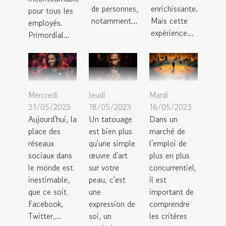
de personnes,
enrichissante.
pour tous les
notamment...
Mais cette
employés.
expérience...
Primordial...
Mercredi
Jeudi
Mardi
31/05/2023
18/05/2023
16/05/2023
Aujourd'hui, la
Un tatouage
Dans un
place des
est bien plus
marché de
réseaux
qu'une simple
l'emploi de
sociaux dans
œuvre d'art
plus en plus
le monde est
sur votre
concurrentiel,
inestimable,
peau, c'est
il est
que ce soit
une
important de
Facebook,
expression de
comprendre
Twitter,...
soi, un
les critères