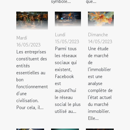
symbole...
que...
Lundi
Dimanche
Mardi
15/05/2023
14/05/2023
16/05/2023
Parmi tous
Une étude
Les entreprises
les réseaux
de marché
constituent des
sociaux qui
de
entités
existent,
l'immobilier
essentielles au
Facebook
est une
bon
est
analyse
fonctionnement
aujourd’hui
complète de
d’une
le réseau
l'état actuel
civilisation.
social le plus
du marché
Pour cela, il...
utilisé au...
immobilier.
Elle...