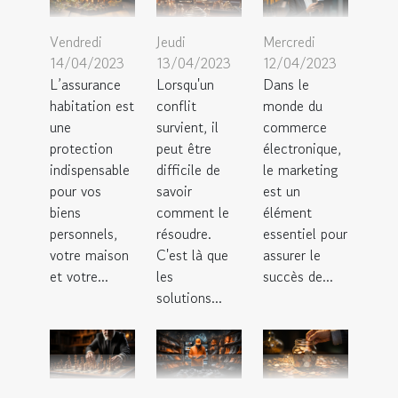
Vendredi
Jeudi
Mercredi
14/04/2023
13/04/2023
12/04/2023
L’assurance
Lorsqu'un
Dans le
habitation est
conflit
monde du
une
survient, il
commerce
protection
peut être
électronique,
indispensable
difficile de
le marketing
pour vos
savoir
est un
biens
comment le
élément
personnels,
résoudre.
essentiel pour
votre maison
C'est là que
assurer le
et votre...
les
succès de...
solutions...