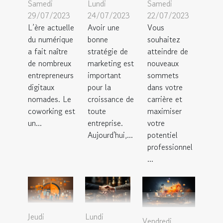
Samedi
Lundi
Samedi
29/07/2023
24/07/2023
22/07/2023
L’ère actuelle
Avoir une
Vous
du numérique
bonne
souhaitez
a fait naître
stratégie de
atteindre de
de nombreux
marketing est
nouveaux
entrepreneurs
important
sommets
digitaux
pour la
dans votre
nomades. Le
croissance de
carrière et
coworking est
toute
maximiser
un...
entreprise.
votre
Aujourd'hui,...
potentiel
professionnel
...
Jeudi
Lundi
Vendredi