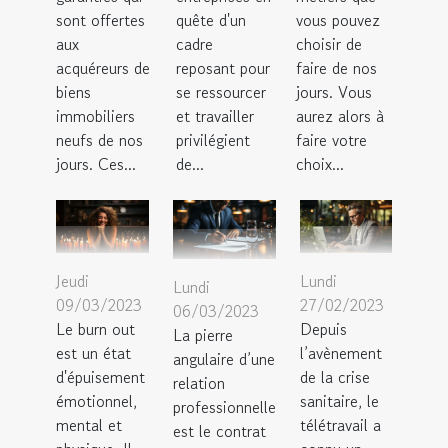
sont offertes
quête d'un
vous pouvez
aux
cadre
choisir de
acquéreurs de
reposant pour
faire de nos
biens
se ressourcer
jours. Vous
immobiliers
et travailler
aurez alors à
neufs de nos
privilégient
faire votre
jours. Ces...
de...
choix...
Jeudi
Lundi
Lundi
09/03/2023
27/02/2023
06/03/2023
Le burn out
Depuis
La pierre
est un état
l’avènement
angulaire d’une
d'épuisement
de la crise
relation
émotionnel,
sanitaire, le
professionnelle
mental et
télétravail a
est le contrat