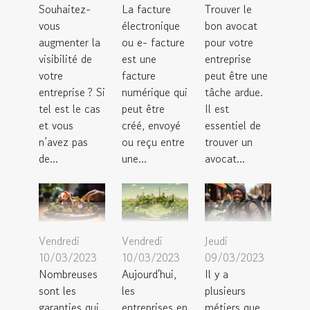
Souhaitez-
La facture
Trouver le
vous
électronique
bon avocat
augmenter la
ou e- facture
pour votre
visibilité de
est une
entreprise
votre
facture
peut être une
entreprise ? Si
numérique qui
tâche ardue.
tel est le cas
peut être
Il est
et vous
créé, envoyé
essentiel de
n’avez pas
ou reçu entre
trouver un
de...
une...
avocat...
Vendredi
Vendredi
Jeudi
10/03/2023
10/03/2023
09/03/2023
Nombreuses
Aujourd'hui,
Il y a
sont les
les
plusieurs
garanties qui
entreprises en
métiers que