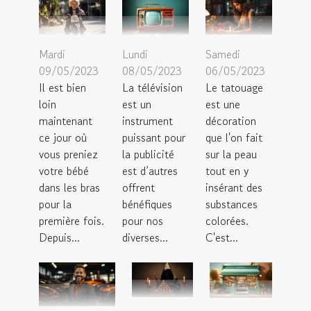
Mardi
Lundi
Samedi
09/05/2023
08/05/2023
06/05/2023
Il est bien
La télévision
Le tatouage
loin
est un
est une
maintenant
instrument
décoration
ce jour où
puissant pour
que l'on fait
vous preniez
la publicité
sur la peau
votre bébé
est d’autres
tout en y
dans les bras
offrent
insérant des
pour la
bénéfiques
substances
première fois.
pour nos
colorées.
Depuis...
diverses...
C'est...