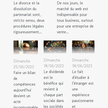
Le divorce et la
De nos jours, le
dissolution du
marché du web est
partenariat sont,
indispensable pour
stricto sensu, deux
tous business, surtout
procédures légales
pour une entreprise de
rigoureusement...
vente...
Dimanche
Dimanche
Dimanche
18/06/2023
18/06/2023
25/06/2023
Le dividende
Le fait
Faire un bilan
est le
d'étudier à
de
bénéfice qui
l'étranger est
compétences
revient à
une
aujourd’hui
chaque part
expérience
devient un
sociale dans
passionnante
acte
les sociétés
et
incontournable