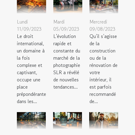
Mardi
Mercredi
Lundi
05/09/2023
09/08/2023
11/09/2023
L'évolution
Qu’il s’agisse
Le droit
rapide et
de la
international,
constante du
construction
un domaine à
marché de la
ou de la
la fois
photographie
rénovation de
complexe et
SLR a révélé
votre
captivant,
de nouvelles
intérieur, il
occupe une
tendances...
est parfois
place
recommandé
prépondérante
de...
dans les...