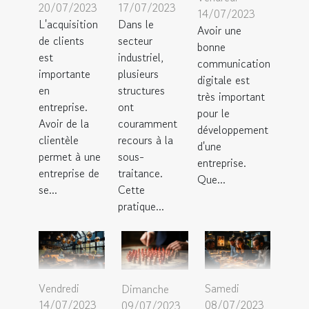
20/07/2023
17/07/2023
14/07/2023
L'acquisition
Dans le
Avoir une
de clients
secteur
bonne
est
industriel,
communication
importante
plusieurs
digitale est
en
structures
très important
entreprise.
ont
pour le
Avoir de la
couramment
développement
clientèle
recours à la
d'une
permet à une
sous-
entreprise.
entreprise de
traitance.
Que...
se...
Cette
pratique...
Vendredi
Samedi
Dimanche
14/07/2023
08/07/2023
09/07/2023