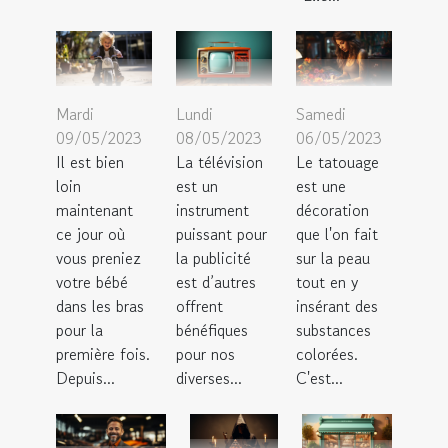
Mardi
Lundi
Samedi
09/05/2023
08/05/2023
06/05/2023
Il est bien
La télévision
Le tatouage
loin
est un
est une
maintenant
instrument
décoration
ce jour où
puissant pour
que l'on fait
vous preniez
la publicité
sur la peau
votre bébé
est d’autres
tout en y
dans les bras
offrent
insérant des
pour la
bénéfiques
substances
première fois.
pour nos
colorées.
Depuis...
diverses...
C'est...